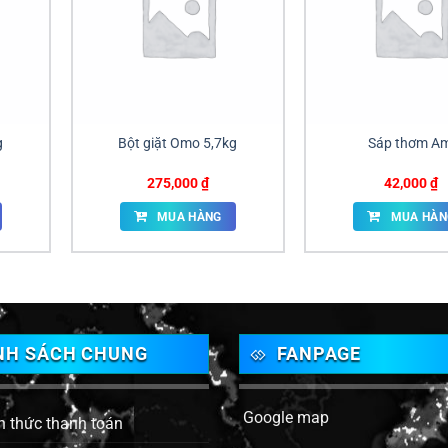
g
Bột giặt Omo 5,7kg
Sáp thơm Am
275,000
₫
42,000
₫
MUA HÀNG
MUA HÀN
NH SÁCH CHUNG
FANPAGE
Google map
h thức thanh toán