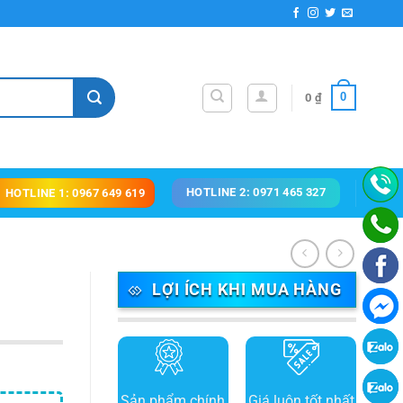
0
0
₫
HOTLINE 2: 0971 465 327
HOTLINE 1: 0967 649 619
LỢI ÍCH KHI MUA HÀNG
Sản phẩm chính
Giá luôn tốt nhất