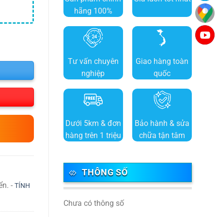
hãng 100%
Tư vấn chuyên
Giao hàng toàn
nghiệp
quốc
Dưới 5km & đơn
Bảo hành & sửa
hàng trên 1 triệu
chữa tận tâm
THÔNG SỐ
ển. -
TÍNH
Chưa có thông số