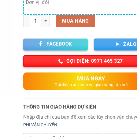
Đơn vị: đôi
Số lượng
MUA HÀNG
FACEBOOK
ZALO
GỌI ĐIỆN: 0971 465 327
MUA NGAY
Gọi điện xác nhận và giao hàng tận nơi
THÔNG TIN GIAO HÀNG DỰ KIẾN
Nhập địa chỉ của bạn để xem các tùy chọn vận chuy
PHÍ VẬN CHUYỂN