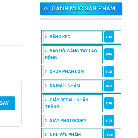
DANH MỤC SẢN PHẨM
BĂNG KEO
(16)
BẢO HỘ, GĂNG TAY LAO
(36)
ĐỘNG
CHƯA PHẦN LOẠI
(12)
ĐÁ MÀI - NHÁM
(57)
GIẤY DECAL- NHÃN
NGAY
(10)
TRẮNG
GIẤY PHOTOCOPY
(13)
NHU YẾU PHẨM
(105)