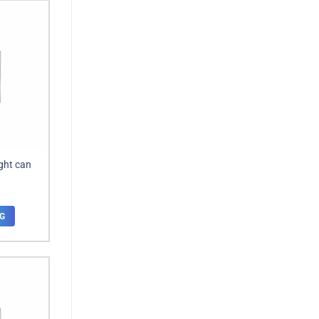
ght can
G