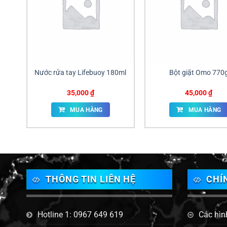
Nước rửa tay Lifebuoy 180ml
Bột giặt Omo 770
35,000
₫
45,000
₫
MUA HÀNG
MUA HÀNG
THÔNG TIN LIÊN HỆ
CHÍ
Hotline 1: 0967 649 619
Các hìn