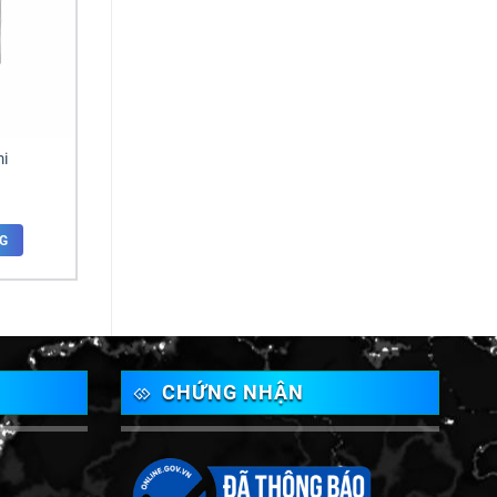
i
G
CHỨNG NHẬN