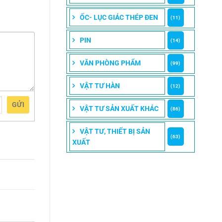
ỐC- LỤC GIÁC THÉP ĐEN
(11)
PIN
(14)
VĂN PHÒNG PHẨM
(99)
VẬT TƯ HÀN
(12)
GỬI
VẬT TƯ SẢN XUẤT KHÁC
(86)
VẬT TƯ, THIẾT BỊ SẢN
(63)
XUẤT