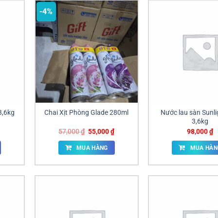
-4%
3,6kg
Chai Xịt Phòng Glade 280ml
Nước lau sàn Sunli
3,6kg
Giá
Giá
57,000
₫
55,000
₫
98,000
₫
gốc
hiện
là:
tại
MUA HÀNG
MUA HÀN
57,000 ₫.
là:
55,000 ₫.