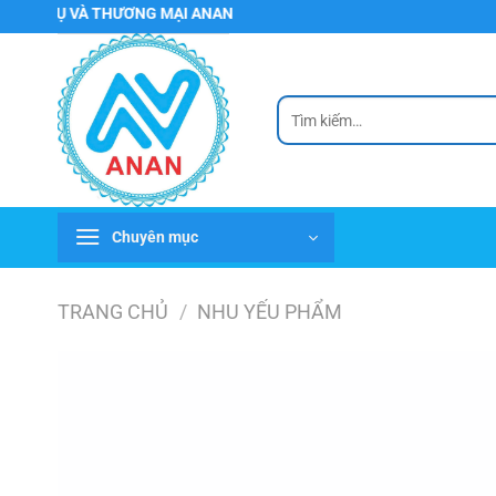
Chuyển
Ụ VÀ THƯƠNG MẠI ANAN
đến
nội
dung
Tìm
kiếm:
Chuyên mục
TRANG CHỦ
/
NHU YẾU PHẨM