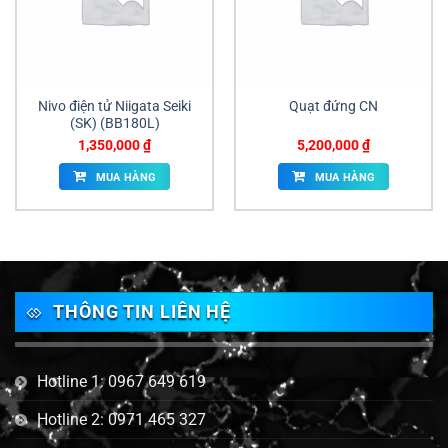
Nivo điện tử Niigata Seiki
Quạt đứng CN
(SK) (BB­180L)
1,350,000
₫
5,200,000
₫
MUA HÀNG
MUA HÀNG
THÔNG TIN LIÊN HỆ
Hotline 1: 0967 649 619
Hotline 2: 0971 465 327