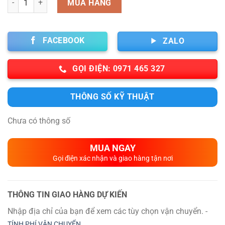
MUA HÀNG
FACEBOOK
ZALO
GỌI ĐIỆN: 0971 465 327
THÔNG SỐ KỸ THUẬT
Chưa có thông số
MUA NGAY
Gọi điện xác nhận và giao hàng tận nơi
THÔNG TIN GIAO HÀNG DỰ KIẾN
Nhập địa chỉ của bạn để xem các tùy chọn vận chuyển. -
TÍNH PHÍ VẬN CHUYỂN