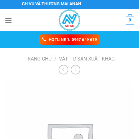
Chuyển
H DỊCH VỤ VÀ THƯƠNG MẠI ANAN
đến
nội
0
dung
HOTLINE 1: 0967 649 619
TRANG CHỦ
/
VẬT TƯ SẢN XUẤT KHÁC