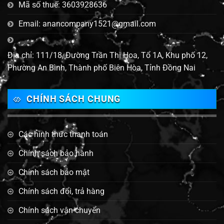
Mã số thuế: 3603928636
Email: anancompany1521@gmail.com
Địa chỉ: 111/18, Đường Trần Thị Hoa, Tổ 1A, Khu phố 12,
Phường An Bình, Thành phố Biên Hòa, Tỉnh Đồng Nai
CHÍNH SÁCH CHUNG
Các hình thức thanh toán
Chính sách bảo hành
Chính sách bảo mật
Chính sách đổi, trả hàng
Chính sách vận chuyển