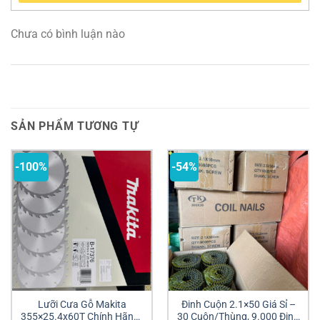
Chưa có bình luận nào
SẢN PHẨM TƯƠNG TỰ
-100%
-54%
Lưỡi Cưa Gỗ Makita
Đinh Cuộn 2.1×50 Giá Sỉ –
355×25.4x60T Chính Hãng |
30 Cuộn/Thùng, 9.000 Đinh