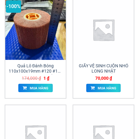
-100%
Quả Lô Đánh Bóng
GIẤY VỆ SINH CUỘN NHỎ
110x100x19mm #120 #180
LONG NHẬT
#240 #320 Giá Tốt
Giá
Giá
174,000
₫
1
₫
70,000
₫
gốc
hiện
là:
tại
MUA HÀNG
MUA HÀNG
174,000 ₫.
là:
1 ₫.