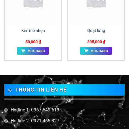
Kìm mỏ nhọn
Quạt lửng
50,000
₫
395,000
₫
MUA HÀNG
MUA HÀNG
THÔNG TIN LIÊN HỆ
Hotline 1: 0967 649 619
Hotline 2: 0971 465 327