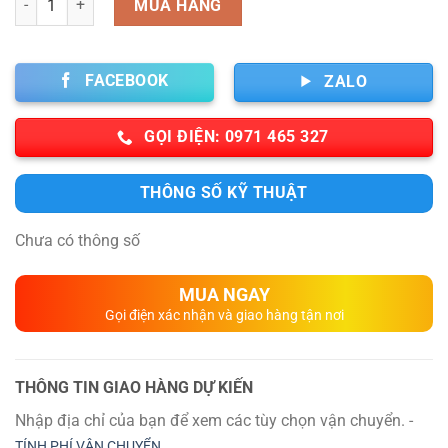
MUA HÀNG
FACEBOOK
ZALO
GỌI ĐIỆN: 0971 465 327
THÔNG SỐ KỸ THUẬT
Chưa có thông số
MUA NGAY
Gọi điện xác nhận và giao hàng tận nơi
THÔNG TIN GIAO HÀNG DỰ KIẾN
Nhập địa chỉ của bạn để xem các tùy chọn vận chuyển. -
TÍNH PHÍ VẬN CHUYỂN