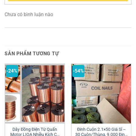
Chưa có bình luận nào
SẢN PHẨM TƯƠNG TỰ
-24%
-54%
Dây Đồng Điện Từ Quấn
Đinh Cuộn 2.1×50 Giá Sỉ –
Motor LIOA Nhiều Kích Cỡ
30 Cuộn/Thùng, 9.000 Đinh