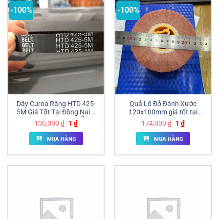
-100%
-100%
Dây Curoa Răng HTD 425-
Quả Lô Đỏ Đánh Xước
5M Giá Tốt Tại Đồng Nai –
120x100mm giá tốt tại
Hàng Nhập Nguyên Ống,
đồng nai
Giá
Giá
Giá
Giá
100,000
₫
1
₫
174,000
₫
1
₫
Cắt Theo Yêu Cầu
gốc
hiện
gốc
hiện
là:
tại
là:
tại
MUA HÀNG
MUA HÀNG
100,000 ₫.
là:
174,000 ₫.
là:
1 ₫.
1 ₫.