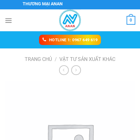
Chuyển
VỤ VÀ THƯƠNG MẠI ANAN
đến
nội
0
dung
HOTLINE 1: 0967 649 619
TRANG CHỦ
/
VẬT TƯ SẢN XUẤT KHÁC