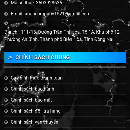
Mã số thuế: 3603928636
Email: anancompany1521@gmail.com
Địa chỉ: 111/18, Đường Trần Thị Hoa, Tổ 1A, Khu phố 12,
Phường An Bình, Thành phố Biên Hòa, Tỉnh Đồng Nai
CHÍNH SÁCH CHUNG
Các hình thức thanh toán
Chính sách bảo hành
Chính sách bảo mật
Chính sách đổi, trả hàng
Chính sách vận chuyển