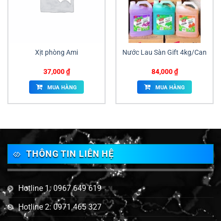
Xịt phòng Ami
Nước Lau Sàn Gift 4kg/Can
37,000
₫
84,000
₫
MUA HÀNG
MUA HÀNG
THÔNG TIN LIÊN HỆ
Hotline 1: 0967 649 619
Hotline 2: 0971 465 327