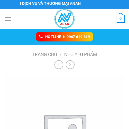
Chuyển
 TNHH DỊCH VỤ VÀ THƯƠNG MẠI ANAN
đến
nội
0
dung
HOTLINE 1: 0967 649 619
TRANG CHỦ
/
NHU YẾU PHẨM