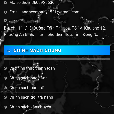
Mã số thuế: 3603928636
Email: anancompany1521@gmail.com
Địa chỉ: 111/18, Đường Trần Thị Hoa, Tổ 1A, Khu phố 12,
Phường An Bình, Thành phố Biên Hòa, Tỉnh Đồng Nai
CHÍNH SÁCH CHUNG
Các hình thức thanh toán
Chính sách bảo hành
Chính sách bảo mật
Chính sách đổi, trả hàng
Chính sách vận chuyển