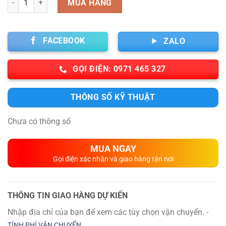
MUA HÀNG
FACEBOOK
ZALO
GỌI ĐIỆN: 0971 465 327
THÔNG SỐ KỸ THUẬT
Chưa có thông số
MUA NGAY
Gọi điện xác nhận và giao hàng tận nơi
THÔNG TIN GIAO HÀNG DỰ KIẾN
Nhập địa chỉ của bạn để xem các tùy chọn vận chuyển. -
TÍNH PHÍ VẬN CHUYỂN