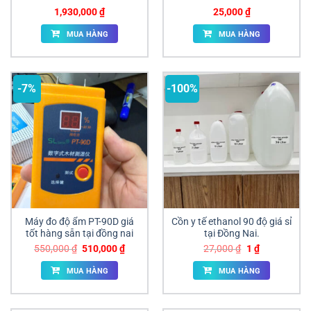
1,930,000
₫
25,000
₫
MUA HÀNG
MUA HÀNG
-7%
-100%
Máy đo độ ẩm PT-90D giá
Cồn y tế ethanol 90 độ giá sỉ
tốt hàng sẵn tại đồng nai
tại Đồng Nai.
Giá
Giá
Giá
Giá
550,000
₫
510,000
₫
27,000
₫
1
₫
gốc
hiện
gốc
hiện
là:
tại
là:
tại
MUA HÀNG
MUA HÀNG
550,000 ₫.
là:
27,000 ₫.
là:
510,000 ₫.
1 ₫.