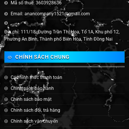
Mã số thuế: 3603928636
Email: anancompany1521@gmail.com
Địa chỉ: 111/18, Đường Trần Thị Hoa, Tổ 1A, Khu phố 12,
Phường An Bình, Thành phố Biên Hòa, Tỉnh Đồng Nai
CHÍNH SÁCH CHUNG
Các hình thức thanh toán
Chính sách bảo hành
Chính sách bảo mật
Chính sách đổi, trả hàng
Chính sách vận chuyển