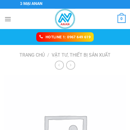
Chuyển
HƯƠNG MẠI ANAN
đến
nội
0
dung
HOTLINE 1: 0967 649 619
TRANG CHỦ
/
VẬT TƯ, THIẾT BỊ SẢN XUẤT