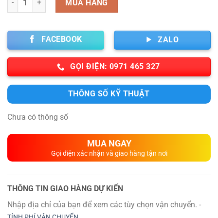
MUA HÀNG
FACEBOOK
ZALO
GỌI ĐIỆN: 0971 465 327
THÔNG SỐ KỸ THUẬT
Chưa có thông số
MUA NGAY
Gọi điện xác nhận và giao hàng tận nơi
THÔNG TIN GIAO HÀNG DỰ KIẾN
Nhập địa chỉ của bạn để xem các tùy chọn vận chuyển. -
TÍNH PHÍ VẬN CHUYỂN