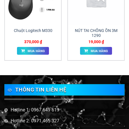
Chuột Logitech M330
NÚT TAI CHỐNG ỒN 3M
1290
370,000
₫
19,000
₫
MUA HÀNG
MUA HÀNG
THÔNG TIN LIÊN HỆ
Hotline 1: 0967 649 619
Hotline 2: 0971 465 327