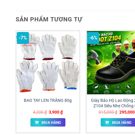
SẢN PHẨM TƯƠNG TỰ
-7%
-6%
BAO TAY LEN TRẮNG 80g
Giày Bảo Hộ Lao Động 
Z104 Siêu Nhẹ Chống
Xuyên Giá Sỉ Đồng N
Giá
Giá
Giá
4,200
₫
3,900
₫
315,000
₫
295,00
gốc
hiện
gốc
là:
tại
là:
MUA HÀNG
MUA HÀNG
4,200 ₫.
là:
315,000 
3,900 ₫.