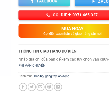
FACEBOOK
ZALO
GỌI ĐIỆN: 0971 465 327
MUA NGAY
Gọi điện xác nhận và giao hàng tận nơi
THÔNG TIN GIAO HÀNG DỰ KIẾN
Nhập địa chỉ của bạn để xem các tùy chọn vận chuy
PHÍ VẬN CHUYỂN
Danh mục:
Bảo hộ, găng tay lao động