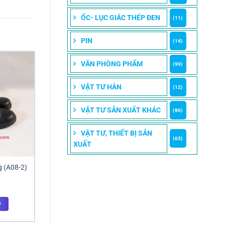
ỐC- LỤC GIÁC THÉP ĐEN
(11)
PIN
(14)
VĂN PHÒNG PHẨM
(99)
VẬT TƯ HÀN
(12)
VẬT TƯ SẢN XUẤT KHÁC
(86)
VẬT TƯ, THIẾT BỊ SẢN
(63)
XUẤT
g (A08-2)
P