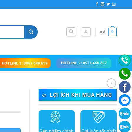
0
0
₫
HOTLINE 2: 0971 465 327
HOTLINE 1: 0967 649 619
LỢI ÍCH KHI MUA HÀNG
Sản phẩm chính
Giá luôn tốt nhất