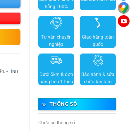
hãng 100%
Tư vấn chuyên
Giao hàng toàn
nghiệp
quốc
ển. -
TÍNH
Dưới 5km & đơn
Bảo hành & sửa
hàng trên 1 triệu
chữa tận tâm
THÔNG SỐ
Chưa có thông số