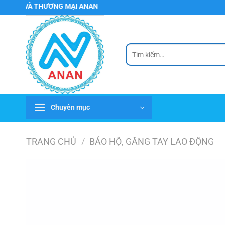
Chuyển
 VÀ THƯƠNG MẠI ANAN
đến
nội
dung
Tìm
kiếm:
Chuyên mục
TRANG CHỦ
/
BẢO HỘ, GĂNG TAY LAO ĐỘNG