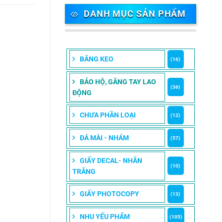
DANH MỤC SẢN PHẨM
BĂNG KEO
(16)
BẢO HỘ, GĂNG TAY LAO
(36)
ĐỘNG
CHƯA PHẦN LOẠI
(12)
ĐÁ MÀI - NHÁM
(57)
GIẤY DECAL- NHÃN
(10)
TRẮNG
GIẤY PHOTOCOPY
(13)
NHU YẾU PHẨM
(105)