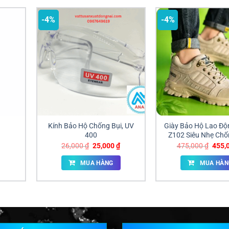
-4%
-4%
Kính Bảo Hộ Chống Bụi, UV
Giày Bảo Hộ Lao Độ
400
Z102 Siêu Nhẹ Ch
Xuyên Giá Sỉ Đồn
Giá
Giá
Giá
26,000
₫
25,000
₫
475,000
₫
455,
gốc
hiện
gốc
là:
tại
là:
MUA HÀNG
MUA HÀN
26,000 ₫.
là:
475,0
25,000 ₫.