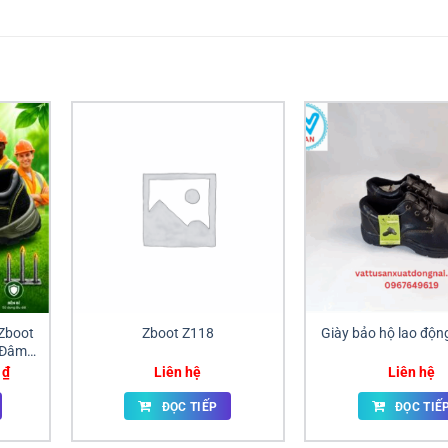
Zboot
Zboot Z118
Giày bảo hộ lao độn
 Đâm
ai
Giá
0
₫
Liên hệ
Liên hệ
hiện
tại
ĐỌC TIẾP
ĐỌC TIẾ
₫.
là:
295,000 ₫.