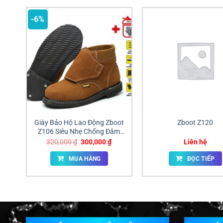
-6%
Giày Bảo Hộ Lao Động Zboot
Zboot Z120
Z106 Siêu Nhẹ Chống Đâm
Xuyên Giá Tốt Đồng Nai
Giá
Giá
320,000
₫
300,000
₫
Liên hệ
gốc
hiện
là:
tại
MUA HÀNG
ĐỌC TIẾP
320,000 ₫.
là:
300,000 ₫.