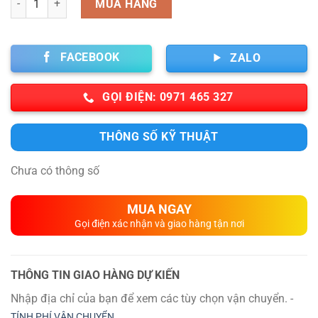
MUA HÀNG
FACEBOOK
ZALO
GỌI ĐIỆN: 0971 465 327
THÔNG SỐ KỸ THUẬT
Chưa có thông số
MUA NGAY
Gọi điện xác nhận và giao hàng tận nơi
THÔNG TIN GIAO HÀNG DỰ KIẾN
Nhập địa chỉ của bạn để xem các tùy chọn vận chuyển. -
TÍNH PHÍ VẬN CHUYỂN