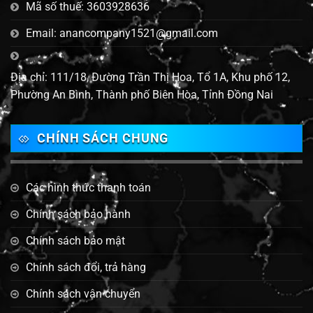
Mã số thuế: 3603928636
Email: anancompany1521@gmail.com
Địa chỉ: 111/18, Đường Trần Thị Hoa, Tổ 1A, Khu phố 12,
Phường An Bình, Thành phố Biên Hòa, Tỉnh Đồng Nai
CHÍNH SÁCH CHUNG
Các hình thức thanh toán
Chính sách bảo hành
Chính sách bảo mật
Chính sách đổi, trả hàng
Chính sách vận chuyển