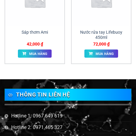
Sáp thơm Ami
Nước rửa tay Lifebuoy
450ml
42,000
₫
72,000
₫
MUA HÀNG
MUA HÀNG
THÔNG TIN LIÊN HỆ
Hotline 1: 0967 649 619
Hotline 2: 0971 465 327