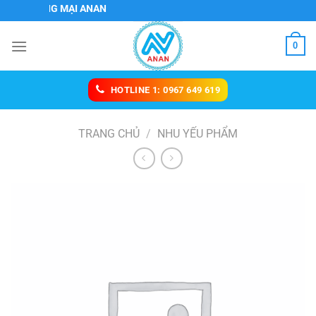
Chuyển
THƯƠNG MẠI ANAN
đến
nội
0
dung
HOTLINE 1: 0967 649 619
TRANG CHỦ
/
NHU YẾU PHẨM