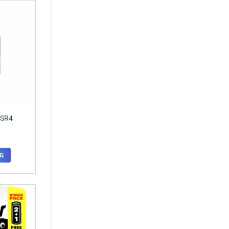
-SR4
G