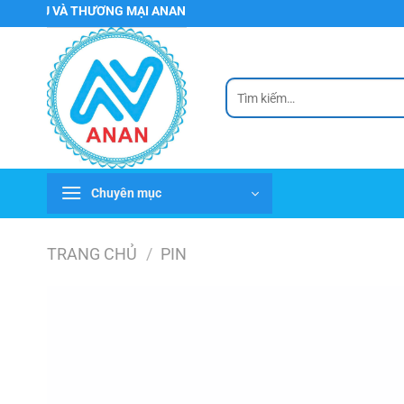
Chuyển
 VÀ THƯƠNG MẠI ANAN
đến
nội
dung
Tìm
kiếm:
Chuyên mục
TRANG CHỦ
/
PIN