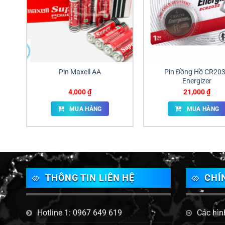
Pin Maxell AA
Pin Đồng Hồ CR20
Energizer
4,000
₫
21,000
₫
MUA HÀNG
MUA HÀNG
THÔNG TIN LIÊN HỆ
CHÍ
Hotline 1: 0967 649 619
Các hìn