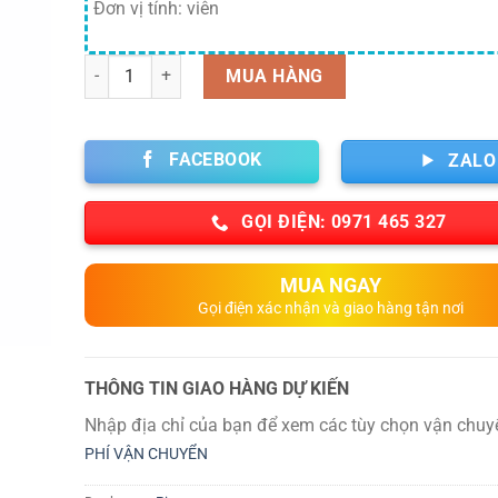
Đơn vị tính: viên
Số lượng
MUA HÀNG
FACEBOOK
ZALO
GỌI ĐIỆN: 0971 465 327
MUA NGAY
Gọi điện xác nhận và giao hàng tận nơi
THÔNG TIN GIAO HÀNG DỰ KIẾN
Nhập địa chỉ của bạn để xem các tùy chọn vận chuy
PHÍ VẬN CHUYỂN