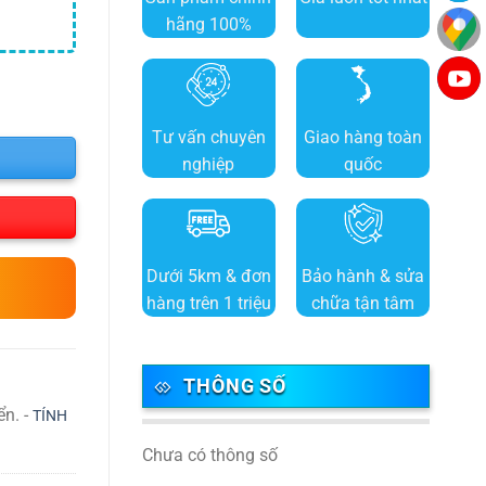
hãng 100%
Tư vấn chuyên
Giao hàng toàn
nghiệp
quốc
Dưới 5km & đơn
Bảo hành & sửa
hàng trên 1 triệu
chữa tận tâm
THÔNG SỐ
ển. -
TÍNH
Chưa có thông số