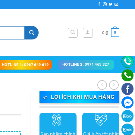
0
0
₫
HOTLINE 2: 0971 465 327
HOTLINE 1: 0967 649 619
LỢI ÍCH KHI MUA HÀNG
Sản phẩm chính
Giá luôn tốt nhất