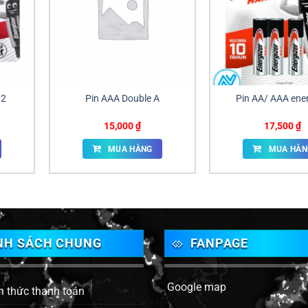
32
Pin AAA Double A
Pin AA/ AAA ener
15,000
₫
17,500
₫
MUA HÀNG
MUA HÀN
NH SÁCH CHUNG
FANPAGE
Google map
h thức thanh toán