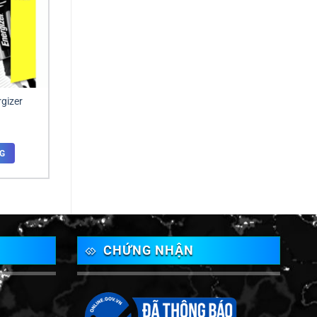
gizer
G
CHỨNG NHẬN