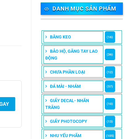
DANH MỤC SẢN PHẨM
BĂNG KEO
(16)
BẢO HỘ, GĂNG TAY LAO
(36)
ĐỘNG
CHƯA PHẦN LOẠI
(12)
ĐÁ MÀI - NHÁM
(57)
GIẤY DECAL- NHÃN
NGAY
(10)
TRẮNG
GIẤY PHOTOCOPY
(13)
NHU YẾU PHẨM
(105)