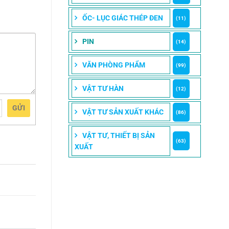
ỐC- LỤC GIÁC THÉP ĐEN
(11)
PIN
(14)
VĂN PHÒNG PHẨM
(99)
VẬT TƯ HÀN
(12)
GỬI
VẬT TƯ SẢN XUẤT KHÁC
(86)
VẬT TƯ, THIẾT BỊ SẢN
(63)
XUẤT