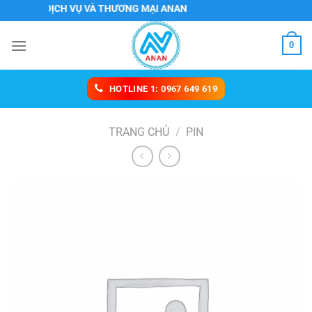
Chuyển
NHH DỊCH VỤ VÀ THƯƠNG MẠI ANAN
đến
nội
0
dung
HOTLINE 1: 0967 649 619
TRANG CHỦ
/
PIN