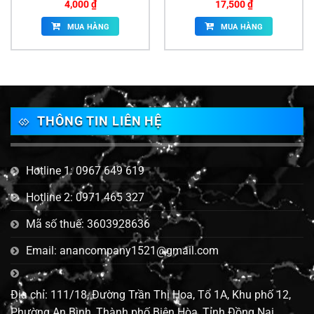
4,000
₫
17,500
₫
MUA HÀNG
MUA HÀNG
THÔNG TIN LIÊN HỆ
Hotline 1: 0967 649 619
Hotline 2: 0971 465 327
Mã số thuế: 3603928636
Email: anancompany1521@gmail.com
Địa chỉ: 111/18, Đường Trần Thị Hoa, Tổ 1A, Khu phố 12,
Phường An Bình, Thành phố Biên Hòa, Tỉnh Đồng Nai