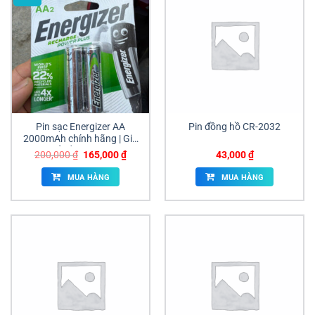
Pin sạc Energizer AA
Pin đồng hồ CR-2032
2000mAh chính hãng | Giá
sỉ tốt | ANAN
Giá
Giá
200,000
₫
165,000
₫
43,000
₫
gốc
hiện
là:
tại
MUA HÀNG
MUA HÀNG
200,000 ₫.
là:
165,000 ₫.