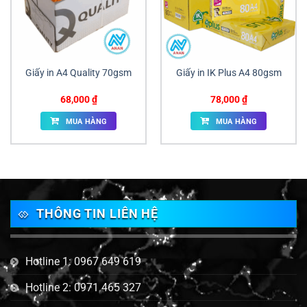
Giấy in A4 Quality 70gsm
Giấy in IK Plus A4 80gsm
68,000
₫
78,000
₫
MUA HÀNG
MUA HÀNG
THÔNG TIN LIÊN HỆ
Hotline 1: 0967 649 619
Hotline 2: 0971 465 327