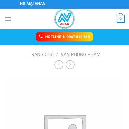
Chuyển
 THƯƠNG MẠI ANAN
đến
nội
0
dung
HOTLINE 1: 0967 649 619
TRANG CHỦ
/
VĂN PHÒNG PHẨM