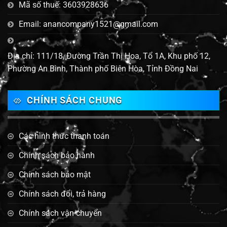
Mã số thuế: 3603928636
Email: anancompany1521@gmail.com
Địa chỉ: 111/18, Đường Trần Thị Hoa, Tổ 1A, Khu phố 12,
Phường An Bình, Thành phố Biên Hòa, Tỉnh Đồng Nai
CHÍNH SÁCH CHUNG
Các hình thức thanh toán
Chính sách bảo hành
Chính sách bảo mật
Chính sách đổi, trả hàng
Chính sách vận chuyển