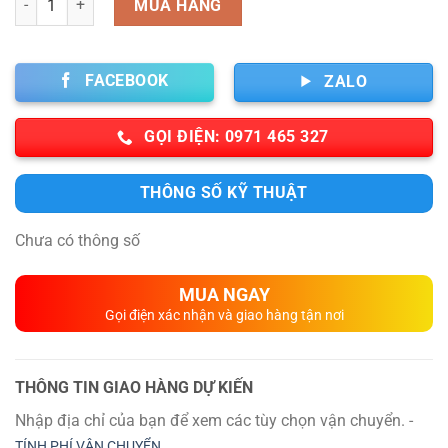
MUA HÀNG
FACEBOOK
ZALO
GỌI ĐIỆN: 0971 465 327
THÔNG SỐ KỸ THUẬT
Chưa có thông số
MUA NGAY
Gọi điện xác nhận và giao hàng tận nơi
THÔNG TIN GIAO HÀNG DỰ KIẾN
Nhập địa chỉ của bạn để xem các tùy chọn vận chuyển. -
TÍNH PHÍ VẬN CHUYỂN