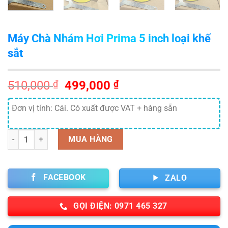
Máy Chà Nhám Hơi Prima 5 inch loại khế
sắt
Giá
Giá
510,000
₫
499,000
₫
gốc
hiện
là:
tại
Đơn vị tính: Cái. Có xuất được VAT + hàng sẵn
510,000 ₫.
là:
499,000 ₫.
Số lượng
MUA HÀNG
FACEBOOK
ZALO
GỌI ĐIỆN: 0971 465 327