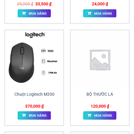
Giá
Giá
35,000
₫
33,500
₫
24,000
₫
gốc
hiện
là:
tại
MUA HÀNG
MUA HÀNG
35,000 ₫.
là:
33,500 ₫.
Chuột Logitech M330
BỘ THƯỚC LÁ
370,000
₫
120,000
₫
MUA HÀNG
MUA HÀNG