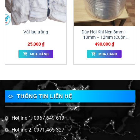
Vải lau trắng
Dây Hơi Khí Nén 8mm –
10mm – 12mm (Cuộn
100m)
25,000
₫
490,000
₫
MUA HÀNG
MUA HÀNG
THÔNG TIN LIÊN HỆ
Hotline 1: 0967 649 619
Hotline 2: 0971 465 327