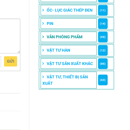
ỐC- LỤC GIÁC THÉP ĐEN
(11)
PIN
(14)
VĂN PHÒNG PHẨM
(99)
VẬT TƯ HÀN
(12)
GỬI
VẬT TƯ SẢN XUẤT KHÁC
(86)
VẬT TƯ, THIẾT BỊ SẢN
(63)
XUẤT