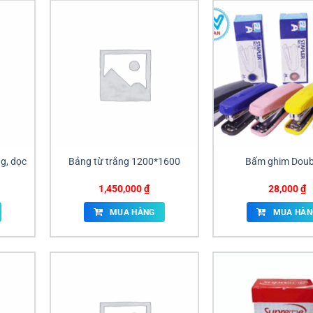
g, dọc
Bảng từ trắng 1200*1600
Bấm ghim Doub
1,450,000
₫
28,000
₫
MUA HÀNG
MUA HÀN