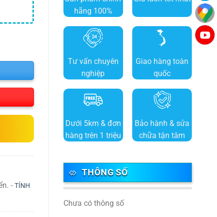
hãng 100%
Tư vấn chuyên
Giao hàng toàn
nghiệp
quốc
Dưới 5km & đơn
Bảo hành & sửa
hàng trên 1 triệu
chữa tận tâm
THÔNG SỐ
ển. -
TÍNH
Chưa có thông số