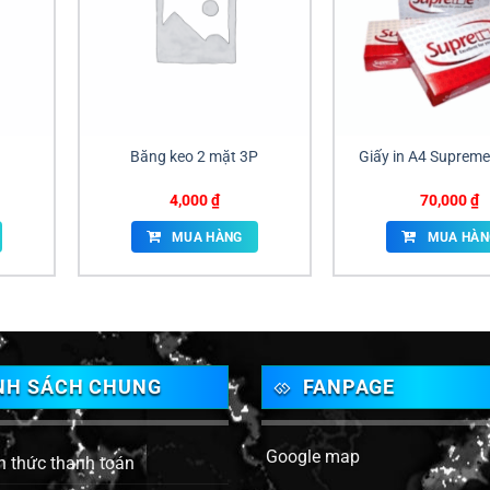
Băng keo 2 mặt 3P
Giấy in A4 Suprem
4,000
₫
70,000
₫
MUA HÀNG
MUA HÀN
NH SÁCH CHUNG
FANPAGE
Google map
h thức thanh toán