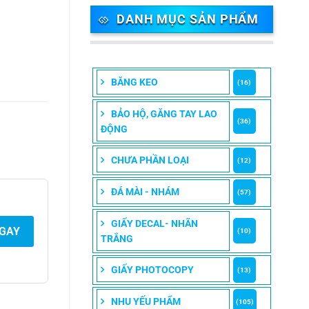
DANH MỤC SẢN PHẨM
BĂNG KEO
(16)
BẢO HỘ, GĂNG TAY LAO
(36)
ĐỘNG
CHƯA PHẦN LOẠI
(12)
ĐÁ MÀI - NHÁM
(57)
GIẤY DECAL- NHÃN
NGAY
(10)
TRẮNG
GIẤY PHOTOCOPY
(13)
NHU YẾU PHẨM
(105)