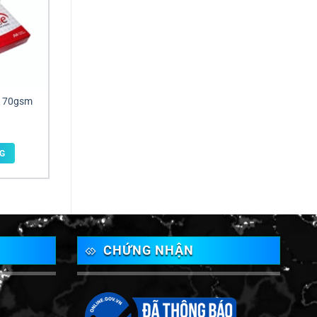
e 70gsm
G
CHỨNG NHẬN