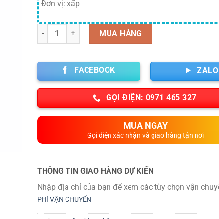
Đơn vị: xấp
Số lượng
MUA HÀNG
FACEBOOK
ZALO
GỌI ĐIỆN: 0971 465 327
MUA NGAY
Gọi điện xác nhận và giao hàng tận nơi
THÔNG TIN GIAO HÀNG DỰ KIẾN
Nhập địa chỉ của bạn để xem các tùy chọn vận chuy
PHÍ VẬN CHUYỂN