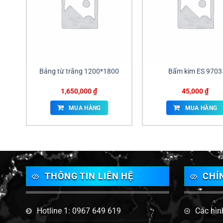
Bảng từ trắng 1200*1800
Bấm kim ES 9703
1,650,000
₫
45,000
₫
MUA HÀNG
MUA HÀNG
THÔNG TIN LIÊN HỆ
CHÍ
Hotline 1: 0967 649 619
Các hìn