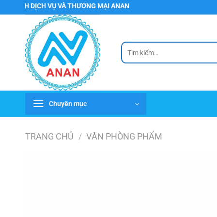
Chuyển
 DỊCH VỤ VÀ THƯƠNG MẠI ANAN
đến
nội
dung
Tìm
kiếm:
Chuyên mục
TRANG CHỦ
/
VĂN PHÒNG PHẨM