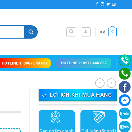
0
0
₫
HOTLINE 2: 0971 465 327
HOTLINE 1: 0967 649 619
LỢI ÍCH KHI MUA HÀNG
Sản phẩm chính
Giá luôn tốt nhất