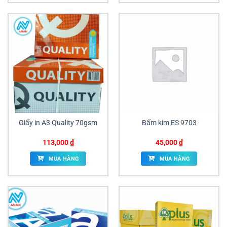
Giấy in A3 Quality 70gsm
Bấm kim ES 9703
113,000
₫
45,000
₫
MUA HÀNG
MUA HÀNG