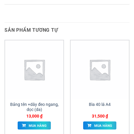
SẢN PHẨM TƯƠNG TỰ
Bảng tên +dây đeo ngang,
Bìa 40 lá A4
dọc (da)
13,000
₫
31,500
₫
MUA HÀNG
MUA HÀNG