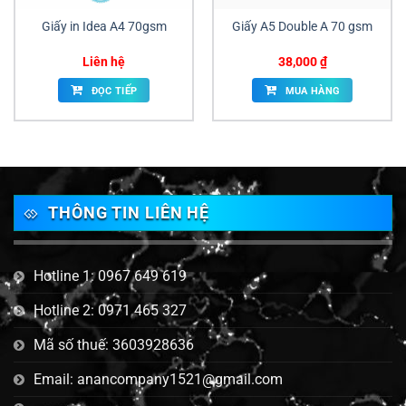
Giấy in Idea A4 70gsm
Giấy A5 Double A 70 gsm
Liên hệ
38,000
₫
ĐỌC TIẾP
MUA HÀNG
THÔNG TIN LIÊN HỆ
Hotline 1: 0967 649 619
Hotline 2: 0971 465 327
Mã số thuế: 3603928636
Email: anancompany1521@gmail.com