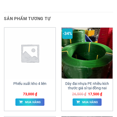
SẢN PHẨM TƯƠNG TỰ
-34%
Phiếu xuất kho 4 liên
Dây đai nhựa PE nhiều kích
thước giá sỉ tại đồng nai
Giá
Giá
73,000
₫
26,500
₫
17,500
₫
gốc
hiện
là:
tại
MUA HÀNG
MUA HÀNG
26,500 ₫.
là:
17,500 ₫