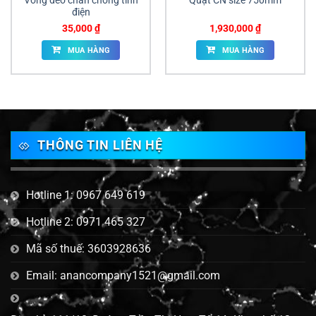
Vòng đeo chân chống tĩnh
Quạt CN size 750mm
điện
35,000
₫
1,930,000
₫
MUA HÀNG
MUA HÀNG
THÔNG TIN LIÊN HỆ
Hotline 1: 0967 649 619
Hotline 2: 0971 465 327
Mã số thuế: 3603928636
Email: anancompany1521@gmail.com