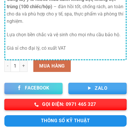
là:
tại
90,000 ₫.
là:
trùng (100 chiếc/hộp)
– đàn hồi tốt, chống rách, an toàn
80,000 ₫.
cho da và phù hợp cho y tế, spa, thực phẩm và phòng thí
nghiệm.
Lựa chọn bền chắc và vệ sinh cho mọi nhu cầu bảo hộ.
Giá sỉ cho đại lý, có xuất VAT
Số lượng
MUA HÀNG
FACEBOOK
ZALO
GỌI ĐIỆN: 0971 465 327
THÔNG SỐ KỸ THUẬT