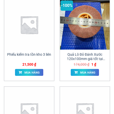
-100%
Phiếu kiểm tra tồn kho 3 liên
Quả Lô Đỏ Đánh Xước
120x100mm giá tốt tại
đồng nai
Giá
Giá
21,500
₫
174,000
₫
1
₫
gốc
hiện
là:
tại
MUA HÀNG
MUA HÀNG
174,000 ₫.
là:
1 ₫.