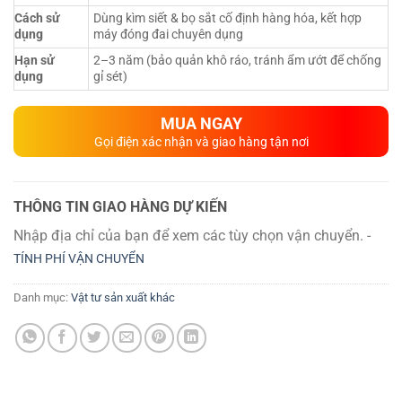
Cách sử
Dùng kìm siết & bọ sắt cố định hàng hóa, kết hợp
dụng
máy đóng đai chuyên dụng
Hạn sử
2–3 năm (bảo quản khô ráo, tránh ẩm ướt để chống
dụng
gỉ sét)
MUA NGAY
Gọi điện xác nhận và giao hàng tận nơi
THÔNG TIN GIAO HÀNG DỰ KIẾN
Nhập địa chỉ của bạn để xem các tùy chọn vận chuyển. -
TÍNH PHÍ VẬN CHUYỂN
Danh mục:
Vật tư sản xuất khác