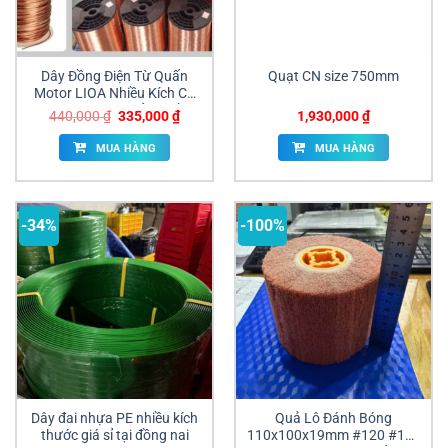
Dây Đồng Điện Từ Quấn
Quạt CN size 750mm
Motor LIOA Nhiều Kích Cỡ
Chính Hãng | Giá Sỉ Tại Đồng
Giá
Giá
440,000
₫
335,000
₫
1,930,000
₫
Nai
gốc
hiện
là:
tại
MUA HÀNG
MUA HÀNG
440,000 ₫.
là:
335,000 ₫.
-34%
-100%
Dây đai nhựa PE nhiều kích
Quả Lô Đánh Bóng
thước giá sỉ tại đồng nai
110x100x19mm #120 #180