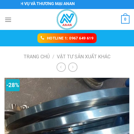
Chuyển
DỊCH VỤ VÀ THƯƠNG MẠI ANAN
đến
nội
0
dung
HOTLINE 1: 0967 649 619
TRANG CHỦ
/
VẬT TƯ SẢN XUẤT KHÁC
-28%