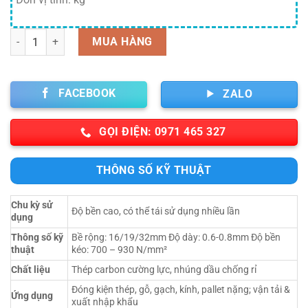
là:
tại
25,000 ₫.
là:
18,000 ₫.
Số lượng
MUA HÀNG
FACEBOOK
ZALO
GỌI ĐIỆN: 0971 465 327
THÔNG SỐ KỸ THUẬT
Chu kỳ sử
Độ bền cao, có thể tái sử dụng nhiều lần
dụng
Thông số kỹ
Bề rộng: 16/19/32mm Độ dày: 0.6-0.8mm Độ bền
thuật
kéo: 700 – 930 N/mm²
Chất liệu
Thép carbon cường lực, nhúng dầu chống rỉ
Đóng kiện thép, gỗ, gạch, kính, pallet nặng; vận tải &
Ứng dụng
xuất nhập khẩu