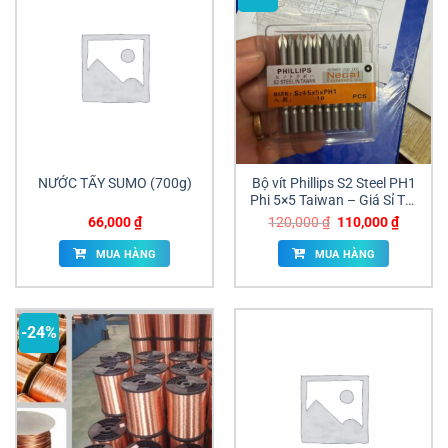
NƯỚC TẨY SUMO (700g)
Bộ vít Phillips S2 Steel PH1
Phi 5×5 Taiwan – Giá Sỉ Tốt
Cho Đại Lý
Giá
Giá
66,000
₫
120,000
₫
110,000
₫
gốc
hiện
là:
tại
MUA HÀNG
MUA HÀNG
120,000 ₫.
là:
110,000
-24%