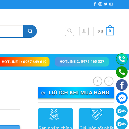
0
0
₫
HOTLINE 2: 0971 465 327
HOTLINE 1: 0967 649 619
LỢI ÍCH KHI MUA HÀNG
Sản phẩm chính
Giá luôn tốt nhất