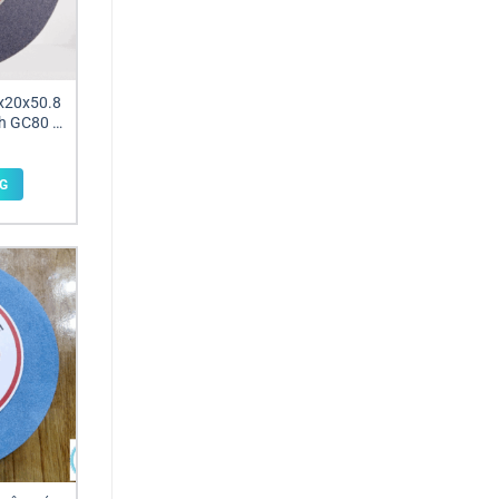
0x20x50.8
h GC80 &
6
G