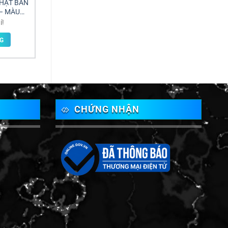
NHẬT BẢN
– MÀU
I THÉP
Khoảng
í!
giá:
từ
G
1 ₫
đến
Miễn
phí!
CHỨNG NHẬN