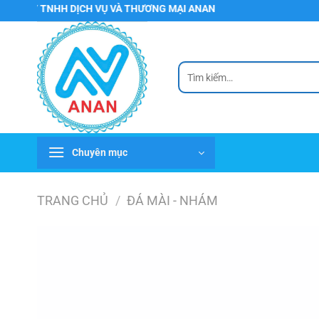
Chuyển
 TNHH DỊCH VỤ VÀ THƯƠNG MẠI ANAN
đến
nội
dung
Tìm
kiếm:
Chuyên mục
TRANG CHỦ
/
ĐÁ MÀI - NHÁM