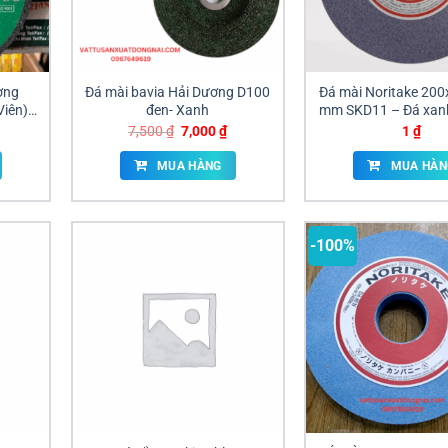
ơng
Đá mài bavia Hải Dương D100
Đá mài Noritake 20
Viên)
đen- Xanh
mm SKD11 – Đá xan
Đá cam A4
iá
Giá
Giá
7,500
₫
7,000
₫
1
₫
iện
gốc
hiện
ại
là:
tại
MUA HÀNG
MUA HÀN
à:
7,500 ₫.
là:
,200 ₫.
7,000 ₫.
-100%