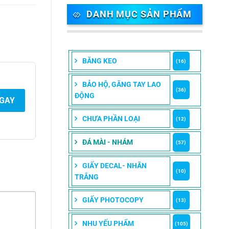
DANH MỤC SẢN PHẨM
BĂNG KEO
(16)
BẢO HỘ, GĂNG TAY LAO
(36)
ĐỘNG
NGAY
CHƯA PHẦN LOẠI
(12)
ĐÁ MÀI - NHÁM
(57)
GIẤY DECAL- NHÃN
(10)
TRẮNG
GIẤY PHOTOCOPY
(13)
NHU YẾU PHẨM
(105)