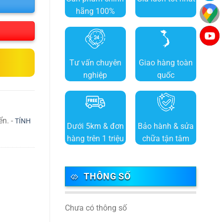
hãng 100%
Tư vấn chuyên
Giao hàng toàn
nghiệp
quốc
ển. -
TÍNH
Dưới 5km & đơn
Bảo hành & sửa
hàng trên 1 triệu
chữa tận tâm
THÔNG SỐ
Chưa có thông số