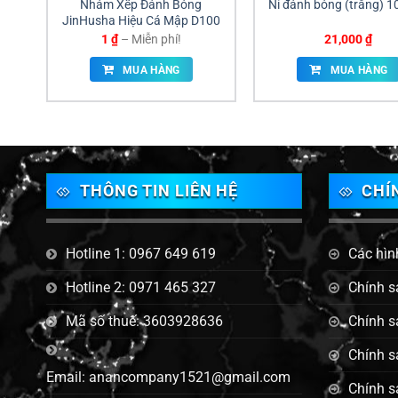
Nhám Xếp Đánh Bóng
Nỉ đánh bóng (trắng) 
JinHusha Hiệu Cá Mập D100
Khoảng
1
₫
–
Miễn phí!
21,000
₫
giá:
từ
MUA HÀNG
MUA HÀNG
1 ₫
đến
Miễn
phí!
THÔNG TIN LIÊN HỆ
CHÍ
Hotline 1: 0967 649 619
Các hìn
Hotline 2: 0971 465 327
Chính s
Mã số thuế: 3603928636
Chính s
Chính s
Email: anancompany1521@gmail.com
Chính s