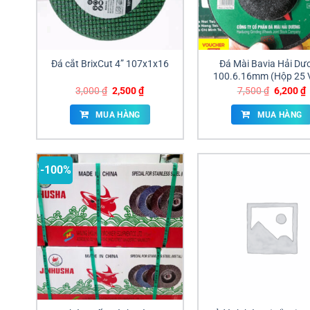
Đá cắt BrixCut 4” 107x1x16
Đá Mài Bavia Hải Dư
100.6.16mm (Hộp 25 
đen
Giá
Giá
Giá
G
3,000
₫
2,500
₫
7,500
₫
6,200
₫
gốc
hiện
gốc
h
là:
tại
là:
t
MUA HÀNG
MUA HÀNG
3,000 ₫.
là:
7,500 ₫.
l
2,500 ₫.
6
-100%