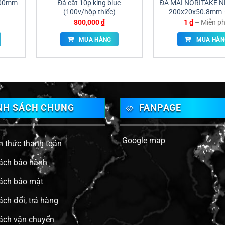
100mm
Đá cắt 10p king blue
ĐÁ MÀI NORITAKE 
(100v/hộp thiếc)
200x20x50.8mm 
XANH, CHUYÊN MÀ
800,000
₫
1
₫
–
Miễn ph
SK11
MUA HÀNG
MUA HÀN
NH SÁCH CHUNG
FANPAGE
Google map
h thức thanh toán
ách bảo hành
ách bảo mật
ách đổi, trả hàng
ách vận chuyển