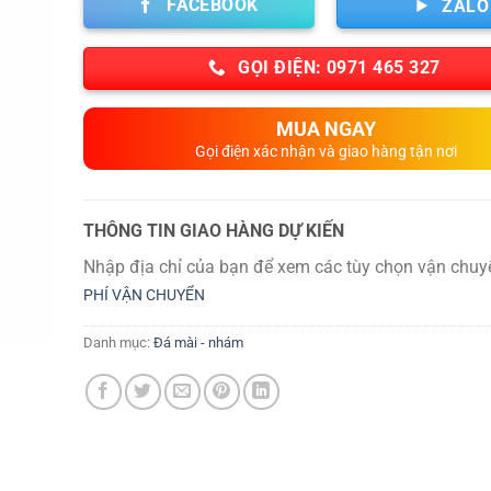
FACEBOOK
ZALO
GỌI ĐIỆN: 0971 465 327
MUA NGAY
Gọi điện xác nhận và giao hàng tận nơi
THÔNG TIN GIAO HÀNG DỰ KIẾN
Nhập địa chỉ của bạn để xem các tùy chọn vận chuy
PHÍ VẬN CHUYỂN
Danh mục:
Đá mài - nhám