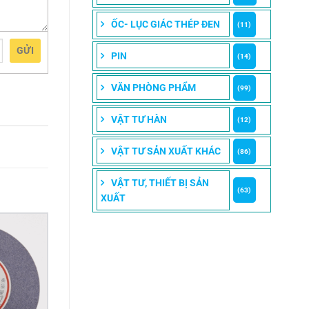
ỐC- LỤC GIÁC THÉP ĐEN
(11)
GỬI
PIN
(14)
VĂN PHÒNG PHẨM
(99)
VẬT TƯ HÀN
(12)
VẬT TƯ SẢN XUẤT KHÁC
(86)
VẬT TƯ, THIẾT BỊ SẢN
(63)
XUẤT