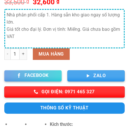
Giá
Giá
33,500
₫
32,600
₫
gốc
hiện
là:
tại
Nhà phân phối cấp 1. Hàng sẵn kho giao ngay số lượng
33,500 ₫.
là:
lớn.
32,600 ₫.
Giá tốt cho đại lý. Đơn vị tính: Miếng. Giá chưa bao gồm
VAT
Số lượng
MUA HÀNG
FACEBOOK
ZALO
GỌI ĐIỆN: 0971 465 327
THÔNG SỐ KỸ THUẬT
Kích thước: