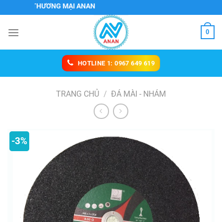
Chuyển
VÀ THƯƠNG MẠI ANAN
đến
nội
0
dung
HOTLINE 1: 0967 649 619
TRANG CHỦ
/
ĐÁ MÀI - NHÁM
-3%