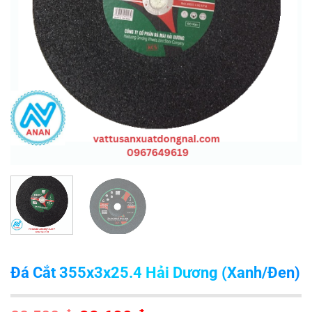
Đá Cắt 355x3x25.4 Hải Dương (Xanh/Đen)