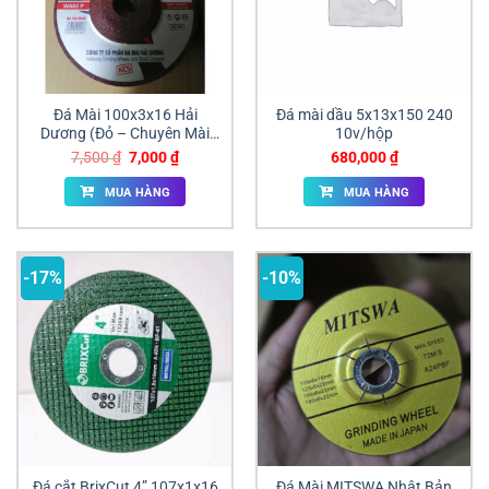
Đá Mài 100x3x16 Hải
Đá mài dầu 5x13x150 240
Dương (Đỏ – Chuyên Mài
10v/hộp
Inox)
Giá
Giá
7,500
₫
7,000
₫
680,000
₫
gốc
hiện
là:
tại
MUA HÀNG
MUA HÀNG
7,500 ₫.
là:
7,000 ₫.
-17%
-10%
Đá cắt BrixCut 4” 107x1x16
Đá Mài MITSWA Nhật Bản