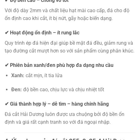
✔ Độ bền cao – chống vỡ tốt
Với độ dày 2mm và chất liệu hạt mài cao cấp, đá cho độ
ổn định cao khi cắt, ít bị nứt, gãy hoặc biến dạng.
✔ Hoạt động ổn định – ít rung lắc
Quy trình ép đá hiện đại giúp bề mặt đá đều, giảm rung và
tạo đường cắt mượt hơn so với sản phẩm cùng phân khúc.
✔ Phiên bản xanh/đen phù hợp đa dạng nhu cầu
Xanh:
cắt mịn, ít tia lửa
Đen:
độ bền cao, chịu lực và chịu nhiệt tốt
✔ Giá thành hợp lý – dễ tìm – hàng chính hãng
Đá cắt Hải Dương luôn được ưa chuộng bởi độ bền ổn
định và giá rất cạnh tranh so với đá ngoại nhập.