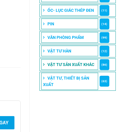
ỐC- LỤC GIÁC THÉP ĐEN
(11)
PIN
(14)
VĂN PHÒNG PHẨM
(99)
VẬT TƯ HÀN
(12)
VẬT TƯ SẢN XUẤT KHÁC
(86)
VẬT TƯ, THIẾT BỊ SẢN
(63)
XUẤT
NGAY