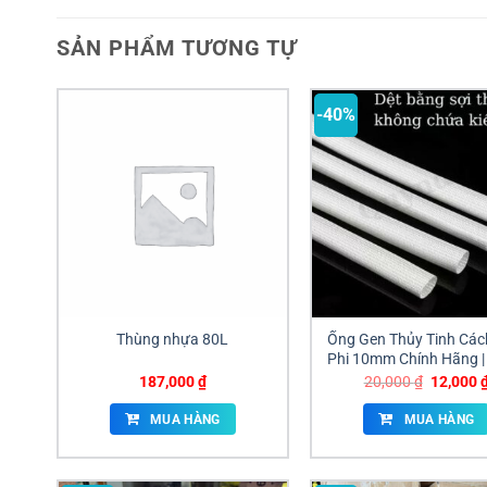
SẢN PHẨM TƯƠNG TỰ
-40%
Thùng nhựa 80L
Ống Gen Thủy Tinh Các
Phi 10mm Chính Hãng | 
Tại Đồng Nai
Giá
187,000
₫
20,000
₫
12,000
gốc
là:
MUA HÀNG
MUA HÀNG
20,000 ₫