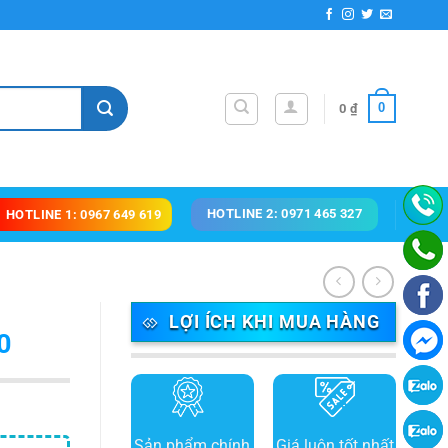
0
0
₫
HOTLINE 2: 0971 465 327
HOTLINE 1: 0967 649 619
LỢI ÍCH KHI MUA HÀNG
0
Sản phẩm chính
Giá luôn tốt nhất