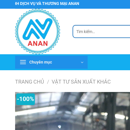
Chuyển
ỊCH VỤ VÀ THƯƠNG MẠI ANAN
đến
nội
dung
Tìm
kiếm:
Chuyên mục
TRANG CHỦ
/
VẬT TƯ SẢN XUẤT KHÁC
-100%