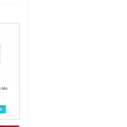
 liên
G