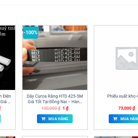
-100%
h Điện
Dây Curoa Răng HTD 425-5M
Phiếu xuất kho 4
Giá Sỉ
Giá Tốt Tại Đồng Nai – Hàng
Nhập Nguyên Ống, Cắt Theo
Giá
Giá
Giá
₫
100,000
₫
1
₫
73,000
₫
hiện
gốc
hiện
Yêu Cầu
tại
là:
tại
MUA HÀNG
MUA HÀN
.
là:
100,000 ₫.
là:
12,000 ₫.
1 ₫.