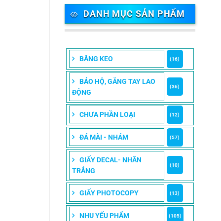
DANH MỤC SẢN PHẨM
BĂNG KEO
(16)
BẢO HỘ, GĂNG TAY LAO
(36)
ĐỘNG
CHƯA PHẦN LOẠI
(12)
ĐÁ MÀI - NHÁM
(57)
GIẤY DECAL- NHÃN
(10)
TRẮNG
GIẤY PHOTOCOPY
(13)
NHU YẾU PHẨM
(105)