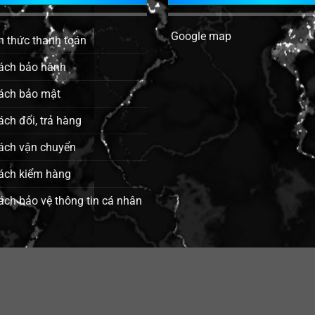
Google map
h thức thanh toán
ách bảo hành
ách bảo mật
ách đổi, trả hàng
ách vận chuyển
ách kiểm hàng
ách bảo vệ thông tin cá nhân