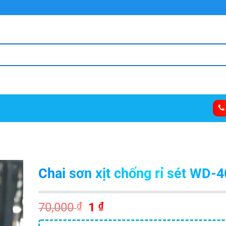
Chai sơn xịt chống rỉ sét WD-4
Giá
Giá
70,000
₫
1
₫
gốc
hiện