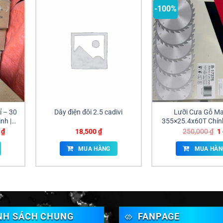
-100%
ỉ – 30
Dây điện đôi 2.5 cadivi
Lưỡi Cưa Gỗ Ma
nh |
355×25.4x60T Chín
i
Giá Sỉ Đồng N
Giá
G
0
₫
18,500
₫
250,000
₫
1
hiện
g
tại
là
MUA HÀNG
MUA HÀN
₫.
là:
2
200,000 ₫.
NH SÁCH CHUNG
FANPAGE