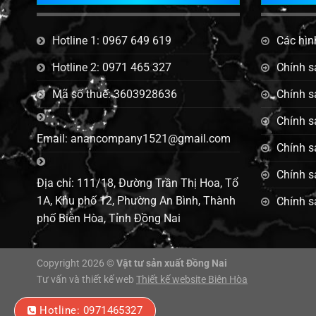
Hotline 1: 0967 649 619
Các hìn
Hotline 2: 0971 465 327
Chính s
Mã số thuế: 3603928636
Chính s
Chính s
Email: anancompany1521@gmail.com
Chính s
Chính s
Địa chỉ: 111/18, Đường Trần Thị Hoa, Tổ
1A, Khu phố 12, Phường An Bình, Thành
Chính s
phố Biên Hòa, Tỉnh Đồng Nai
Copyright 2026 ©
Vật tư sản xuất Đồng Nai
Tư vấn và thiết kế web
Thiết kế website Biên Hòa
Hotline: 0971465327