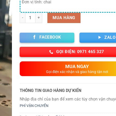
là:
tại
Đơn vị tính: chai
70,000 ₫.
là:
1 ₫.
Số lượng
MUA HÀNG
FACEBOOK
ZALO
GỌI ĐIỆN: 0971 465 327
MUA NGAY
Gọi điện xác nhận và giao hàng tận nơi
THÔNG TIN GIAO HÀNG DỰ KIẾN
Nhập địa chỉ của bạn để xem các tùy chọn vận chuy
PHÍ VẬN CHUYỂN