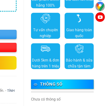
hãng 100%
Tư vấn chuyên
Giao hàng toàn
nghiệp
quốc
Dưới 5km & đơn
Bảo hành & sửa
hàng trên 1 triệu
chữa tận tâm
THÔNG SỐ
ển. -
TÍNH
Chưa có thông số