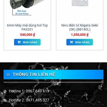
6mm Máy mài dùng hơi Top
Nivo điện tử Niigata Seiki
PA­3201
(SK) (BB­180L)
540,000
₫
1,350,000
₫
MUA HÀNG
MUA HÀNG
THÔNG TIN LIÊN HỆ
Hotline 1: 0967 649 619
Hotline 2: 0971 465 327