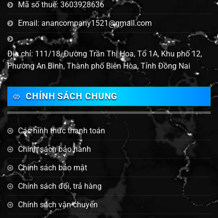
Mã số thuế: 3603928636
Email: anancompany1521@gmail.com
Địa chỉ: 111/18, Đường Trần Thị Hoa, Tổ 1A, Khu phố 12,
Phường An Bình, Thành phố Biên Hòa, Tỉnh Đồng Nai
CHÍNH SÁCH CHUNG
Các hình thức thanh toán
Chính sách bảo hành
Chính sách bảo mật
Chính sách đổi, trả hàng
Chính sách vận chuyển