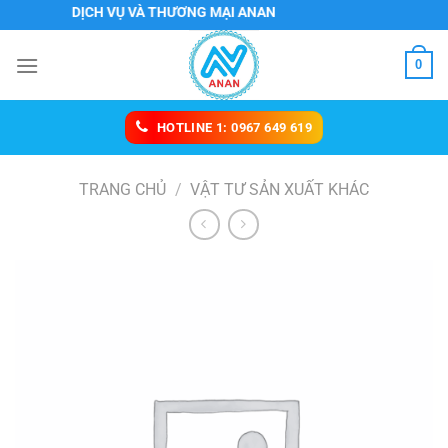
Chuyển
NHH DỊCH VỤ VÀ THƯƠNG MẠI ANAN
đến
nội
0
dung
HOTLINE 1: 0967 649 619
TRANG CHỦ
/
VẬT TƯ SẢN XUẤT KHÁC