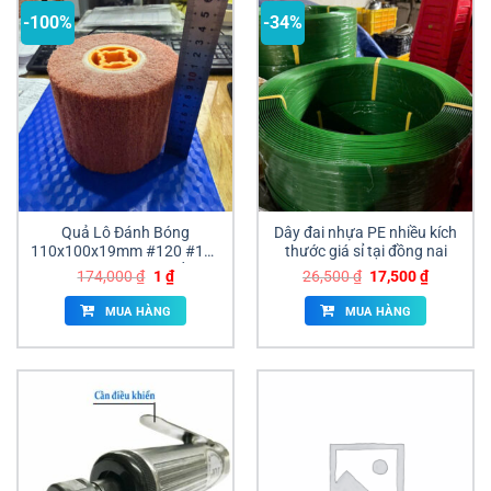
-100%
-34%
Quả Lô Đánh Bóng
Dây đai nhựa PE nhiều kích
110x100x19mm #120 #180
thước giá sỉ tại đồng nai
#240 #320 Giá Tốt
Giá
Giá
Giá
Giá
174,000
₫
1
₫
26,500
₫
17,500
₫
gốc
hiện
gốc
hiện
là:
tại
là:
tại
MUA HÀNG
MUA HÀNG
174,000 ₫.
là:
26,500 ₫.
là:
1 ₫.
17,500 ₫