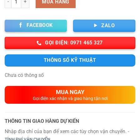
MUA HÀNG
FACEBOOK
ZALO
GỌI ĐIỆN: 0971 465 327
THÔNG SỐ KỸ THUẬT
Chưa có thông số
MUA NGAY
Gọi điện xác nhận và giao hàng tận nơi
THÔNG TIN GIAO HÀNG DỰ KIẾN
Nhập địa chỉ của bạn để xem các tùy chọn vận chuyển. -
TÍNH PHÍ VẬN CHUYỂN