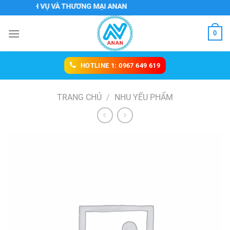
Chuyển
 DỊCH VỤ VÀ THƯƠNG MẠI ANAN
đến
nội
0
dung
HOTLINE 1: 0967 649 619
TRANG CHỦ
/
NHU YẾU PHẨM