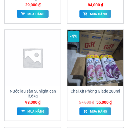
29,000
₫
84,000
₫
MUA HÀNG
MUA HÀNG
-4%
Nước lau sàn Sunlight can
Chai Xịt Phòng Glade 280ml
3,6kg
Giá
Giá
98,000
₫
57,000
₫
55,000
₫
gốc
hiện
là:
tại
MUA HÀNG
MUA HÀNG
57,000 ₫.
là:
55,000 ₫