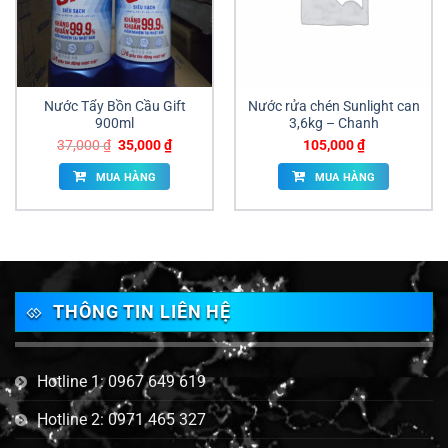
Nước Tẩy Bồn Cầu Gift
Nước rửa chén Sunlight can
900ml
3,6kg – Chanh
Giá
Giá
37,000
₫
35,000
₫
105,000
₫
gốc
hiện
là:
tại
MUA HÀNG
MUA HÀNG
37,000 ₫.
là:
35,000 ₫.
THÔNG TIN LIÊN HỆ
Hotline 1: 0967 649 619
Hotline 2: 0971 465 327