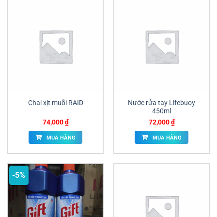
Chai xịt muỗi RAID
Nước rửa tay Lifebuoy
450ml
74,000
₫
72,000
₫
MUA HÀNG
MUA HÀNG
-5%