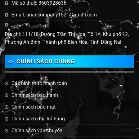
Mã số thuế: 3603928636
Email: anancompany1521@gmail.com
Địa chỉ: 111/18, Đường Trần Thị Hoa, Tổ 1A, Khu phố 12,
Phường An Bình, Thành phố Biên Hòa, Tỉnh Đồng Nai
CHÍNH SÁCH CHUNG
Các hình thức thanh toán
Chính sách bảo hành
Chính sách bảo mật
Chính sách đổi, trả hàng
Chính sách vận chuyển