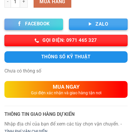
MUA HÀNG
FACEBOOK
ZALO
GỌI ĐIỆN: 0971 465 327
THÔNG SỐ KỸ THUẬT
Chưa có thông số
MUA NGAY
Gọi điện xác nhận và giao hàng tận nơi
THÔNG TIN GIAO HÀNG DỰ KIẾN
Nhập địa chỉ của bạn để xem các tùy chọn vận chuyển. -
TÍNH PHÍ VẬN CHUYỂN