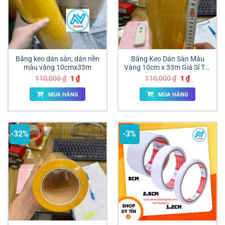
Băng keo dán sàn, dán nền
Băng Keo Dán Sàn Màu
màu vàng 10cmx33m
Vàng 10cm x 33m Giá Sỉ Tốt
Đồng Nai | ANAN
Giá
Giá
Giá
Giá
110,000
₫
1
₫
110,000
₫
1
₫
gốc
hiện
gốc
hiện
là:
tại
là:
tại
MUA HÀNG
MUA HÀNG
110,000 ₫.
là:
110,000 ₫.
là:
1 ₫.
1 ₫.
-32%
-3%