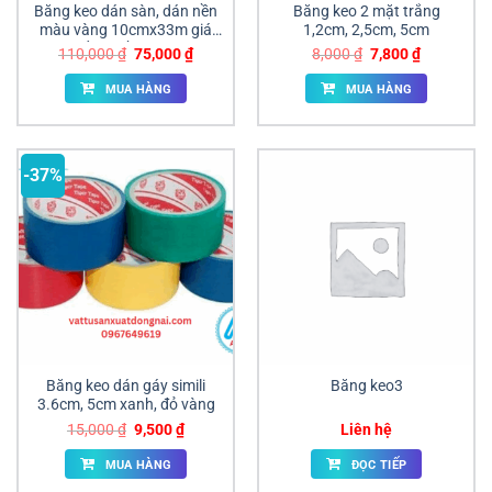
Băng keo dán sàn, dán nền
Băng keo 2 mặt trắng
màu vàng 10cmx33m giá
1,2cm, 2,5cm, 5cm
tốt tại đồng nai
Giá
Giá
Giá
Giá
110,000
₫
75,000
₫
8,000
₫
7,800
₫
gốc
hiện
gốc
hiện
là:
tại
là:
tại
MUA HÀNG
MUA HÀNG
110,000 ₫.
là:
8,000 ₫.
là:
75,000 ₫.
7,800 ₫.
-37%
Băng keo dán gáy simili
Băng keo3
3.6cm, 5cm xanh, đỏ vàng
Giá
Giá
15,000
₫
9,500
₫
Liên hệ
gốc
hiện
là:
tại
MUA HÀNG
ĐỌC TIẾP
15,000 ₫.
là:
9,500 ₫.