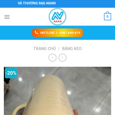
Chuyển
VỤ VÀ THƯƠNG MẠI ANAN
đến
nội
0
dung
HOTLINE 1: 0967 649 619
TRANG CHỦ
/
BĂNG KEO
-20%