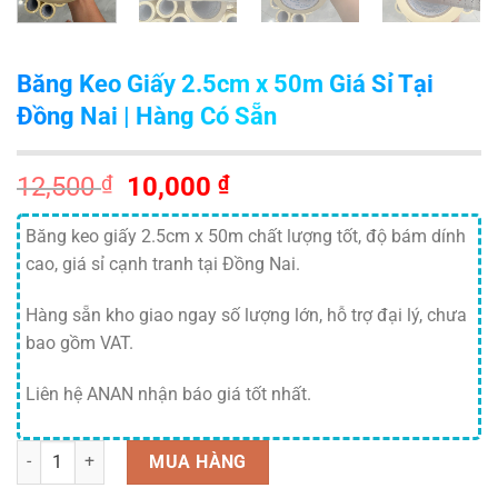
Băng Keo Giấy 2.5cm x 50m Giá Sỉ Tại
Đồng Nai | Hàng Có Sẵn
Giá
Giá
12,500
₫
10,000
₫
gốc
hiện
là:
tại
Băng keo giấy 2.5cm x 50m chất lượng tốt, độ bám dính
12,500 ₫.
là:
cao, giá sỉ cạnh tranh tại Đồng Nai.
10,000 ₫.
Hàng sẵn kho giao ngay số lượng lớn, hỗ trợ đại lý, chưa
bao gồm VAT.
Liên hệ ANAN nhận báo giá tốt nhất.
Số lượng
MUA HÀNG