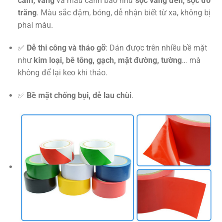
cam, vàng
và màu cảnh báo như
sọc vàng đen, sọc đỏ
trắng
. Màu sắc đậm, bóng, dễ nhận biết từ xa, không bị
phai màu.
✅
Dễ thi công và tháo gỡ
: Dán được trên nhiều bề mặt
như
kim loại, bê tông, gạch, mặt đường, tường
… mà
không để lại keo khi tháo.
✅
Bề mặt chống bụi, dễ lau chùi
.