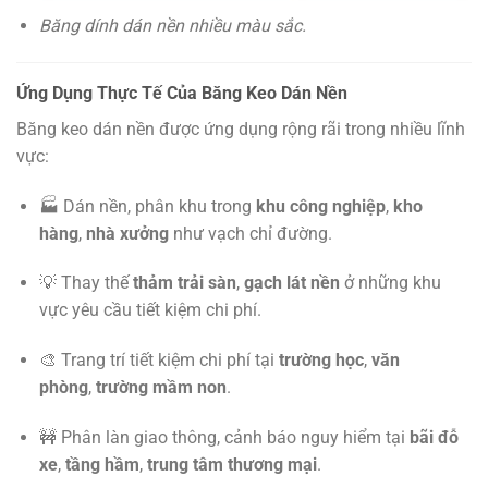
Băng dính dán nền nhiều màu sắc.
Ứng Dụng Thực Tế Của Băng Keo Dán Nền
Băng keo dán nền được ứng dụng rộng rãi trong nhiều lĩnh
vực:
🏭 Dán nền, phân khu trong
khu công nghiệp
,
kho
hàng
,
nhà xưởng
như vạch chỉ đường.
💡 Thay thế
thảm trải sàn
,
gạch lát nền
ở những khu
vực yêu cầu tiết kiệm chi phí.
🎨 Trang trí tiết kiệm chi phí tại
trường học
,
văn
phòng
,
trường mầm non
.
🚧 Phân làn giao thông, cảnh báo nguy hiểm tại
bãi đỗ
xe
,
tầng hầm
,
trung tâm thương mại
.