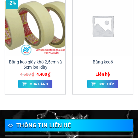
-2%
Băng keo giấy khổ 2,5cm và
Băng keo6
5cm loại dày
Giá
Giá
4,500
₫
4,400
₫
Liên hệ
gốc
hiện
là:
tại
MUA HÀNG
ĐỌC TIẾP
4,500 ₫.
là:
4,400 ₫.
THÔNG TIN LIÊN HỆ