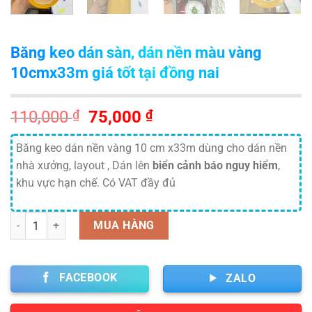
Băng keo dán sàn, dán nền màu vàng
10cmx33m giá tốt tại đồng nai
Giá
Giá
110,000
₫
75,000
₫
gốc
hiện
là:
tại
Băng keo dán nền vàng 10 cm x33m dùng cho dán nền
110,000 ₫.
là:
nhà xưởng, layout , Dán lên
biển cảnh báo nguy hiểm
,
75,000 ₫.
khu vực hạn chế. Có VAT đầy đủ
Số lượng
MUA HÀNG
FACEBOOK
ZALO