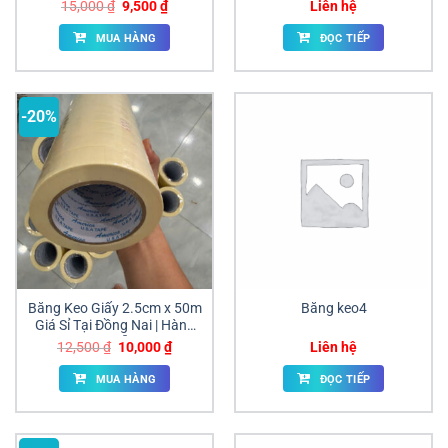
Giá
Giá
15,000
₫
9,500
₫
Liên hệ
gốc
hiện
là:
tại
MUA HÀNG
ĐỌC TIẾP
15,000 ₫.
là:
9,500 ₫.
-20%
Băng Keo Giấy 2.5cm x 50m
Băng keo4
Giá Sỉ Tại Đồng Nai | Hàng
Có Sẵn
Giá
Giá
12,500
₫
10,000
₫
Liên hệ
gốc
hiện
là:
tại
MUA HÀNG
ĐỌC TIẾP
12,500 ₫.
là:
10,000 ₫.