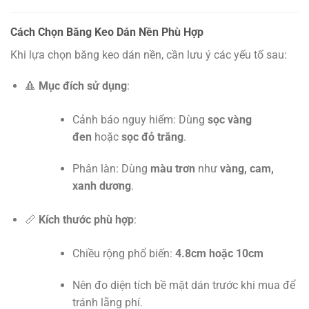
Cách Chọn Băng Keo Dán Nền Phù Hợp
Khi lựa chọn băng keo dán nền, cần lưu ý các yếu tố sau:
🔺
Mục đích sử dụng
:
Cảnh báo nguy hiểm: Dùng
sọc vàng
đen
hoặc
sọc đỏ trắng
.
Phân làn: Dùng
màu trơn
như
vàng, cam,
xanh dương
.
📏
Kích thước phù hợp
:
Chiều rộng phổ biến:
4.8cm hoặc 10cm
Nên đo diện tích bề mặt dán trước khi mua để
tránh lãng phí.