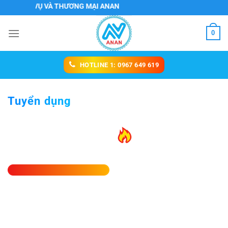
Chuyển
H DỊCH VỤ VÀ THƯƠNG MẠI ANAN
đến
nội
0
dung
HOTLINE 1: 0967 649 619
Tuyển dụng