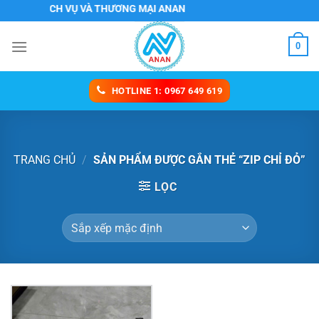
Chuyển
TNHH DỊCH VỤ VÀ THƯƠNG MẠI ANAN
đến
nội
0
dung
HOTLINE 1: 0967 649 619
TRANG CHỦ
/
SẢN PHẨM ĐƯỢC GẮN THẺ “ZIP CHỈ ĐỎ”
LỌC