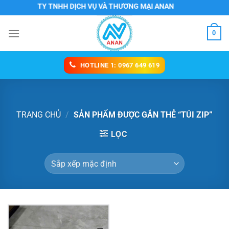
Chuyển
CÔNG TY TNHH DỊCH VỤ VÀ THƯƠNG MẠI ANAN
đến
nội
0
dung
HOTLINE 1: 0967 649 619
TRANG CHỦ
/
SẢN PHẨM ĐƯỢC GẮN THẺ “TÚI ZIP”
LỌC