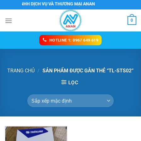
Chuyển
G TY TNHH DỊCH VỤ VÀ THƯƠNG MẠI ANAN
đến
nội
0
dung
HOTLINE 1: 0967 649 619
TRANG CHỦ
/
SẢN PHẨM ĐƯỢC GẮN THẺ “TL-STS02”
LỌC