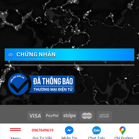
CHỨNG NHẬN
Copyright 2026 ©
Vật tư sản xuất Đồng Nai
0967649619
Tư vấn và thiết kế web
Thiết kế website Biên Hòa
Gọi Tư Vấn
Nhắn Tin
Chat Zalo
Chỉ Đường
Menu