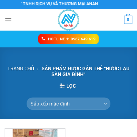
Chuyển
CÔNG TY TNHH DỊCH VỤ VÀ THƯƠNG MẠI ANAN
đến
nội
0
dung
HOTLINE 1: 0967 649 619
TRANG CHỦ
/
SẢN PHẨM ĐƯỢC GẮN THẺ “NƯỚC LAU
SÀN GIA ĐÌNH”
LỌC