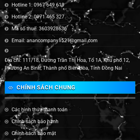
Hotline 1: 0967 649 619
Hotline 2: 0971 465 327
Mã số thuế: 3603928636
Email: anancompany1521@gmail.com
Địa chỉ: 111/18, Đường Trần Thị Hoa, Tổ 1A, Khu phố 12,
Phường An Bình, Thành phố Biên Hòa, Tỉnh Đồng Nai
CHÍNH SÁCH CHUNG
Các hình thức thanh toán
Chính sách bảo hành
Chính sách bảo mật