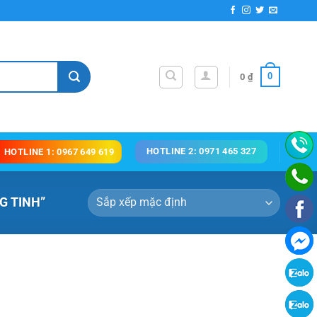
0
0
₫
HOTLINE 2: 0971 465 327
HOTLINE 1: 0967 649 619
G TINH”