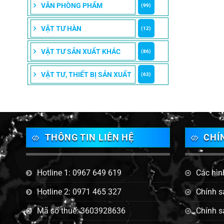
VĂN PHÒNG PHẨM
(99)
VẬT TƯ HÀN
(12)
VẬT TƯ SẢN XUẤT KHÁC
(86)
VẬT TƯ, THIẾT BỊ SẢN XUẤT
(63)
THÔNG TIN LIÊN HỆ
CHÍ
Hotline 1: 0967 649 619
Các hìn
Hotline 2: 0971 465 327
Chính s
Mã số thuế: 3603928636
Chính s