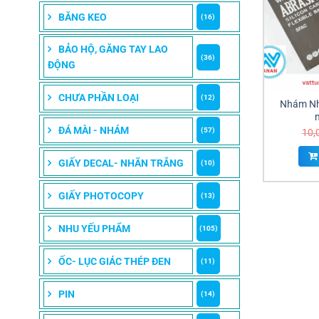
BĂNG KEO
(16)
BẢO HỘ, GĂNG TAY LAO
(36)
ĐỘNG
CHƯA PHẦN LOẠI
(12)
Nhám Nh
ĐÁ MÀI - NHÁM
(57)
10,
GIẤY DECAL- NHÃN TRẮNG
(10)
GIẤY PHOTOCOPY
(13)
NHU YẾU PHẨM
(105)
ỐC- LỤC GIÁC THÉP ĐEN
(11)
PIN
(14)