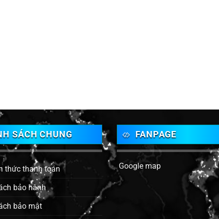
NH SÁCH CHUNG
FANPAGE
Google map
h thức thanh toán
ách bảo hành
ách bảo mật