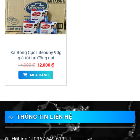
Xà Bông Cục Lifebuoy 90g
giá tốt tại đồng nai
Giá
Giá
14,000
₫
12,000
₫
gốc
hiện
là:
tại
MUA HÀNG
14,000 ₫.
là:
12,000 ₫.
THÔNG TIN LIÊN HỆ
Hotline 1: 0967 649 619