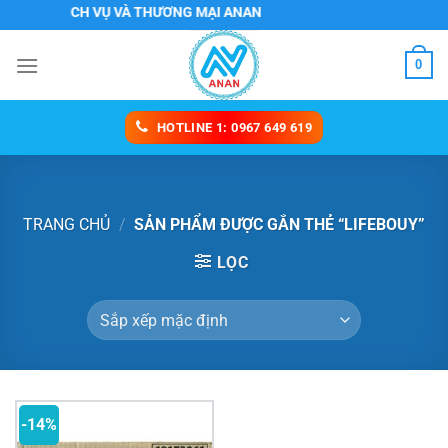
Chuyển
TNHH DỊCH VỤ VÀ THƯƠNG MẠI ANAN
đến
nội
0
dung
HOTLINE 1: 0967 649 619
TRANG CHỦ
/
SẢN PHẨM ĐƯỢC GẮN THẺ “LIFEBOUY”
LỌC
-14%