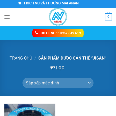
Chuyển
NG TY TNHH DỊCH VỤ VÀ THƯƠNG MẠI ANAN
đến
nội
0
dung
HOTLINE 1: 0967 649 619
TRANG CHỦ
/
SẢN PHẨM ĐƯỢC GẮN THẺ “JISAN”
LỌC