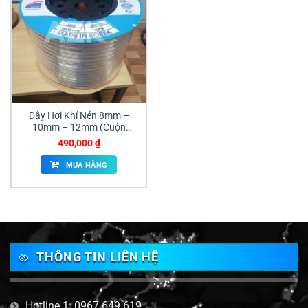
Dây Hơi Khí Nén 8mm –
10mm – 12mm (Cuộn
100m)
490,000
₫
MUA HÀNG
THÔNG TIN LIÊN HỆ
Hotline 1: 0967 649 619