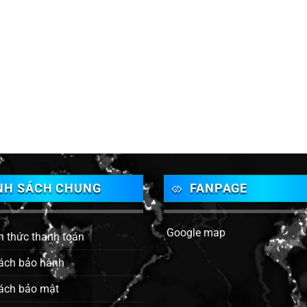
NH SÁCH CHUNG
FANPAGE
Google map
h thức thanh toán
ách bảo hành
ách bảo mật