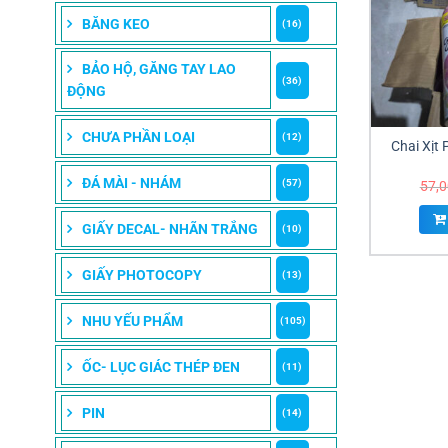
BĂNG KEO
(16)
BẢO HỘ, GĂNG TAY LAO
(36)
ĐỘNG
CHƯA PHẦN LOẠI
(12)
Chai Xịt
ĐÁ MÀI - NHÁM
(57)
57,
GIẤY DECAL- NHÃN TRẮNG
(10)
GIẤY PHOTOCOPY
(13)
NHU YẾU PHẨM
(105)
ỐC- LỤC GIÁC THÉP ĐEN
(11)
PIN
(14)