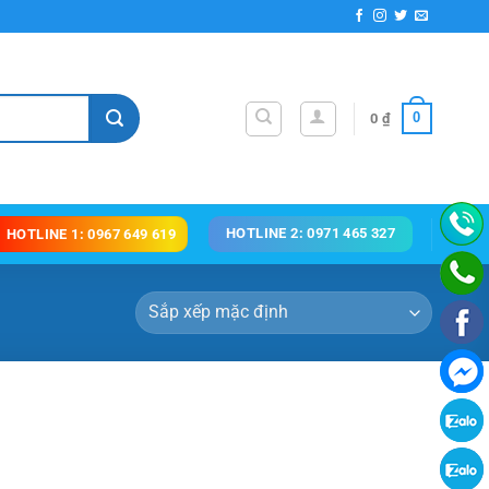
0
0
₫
HOTLINE 2: 0971 465 327
HOTLINE 1: 0967 649 619