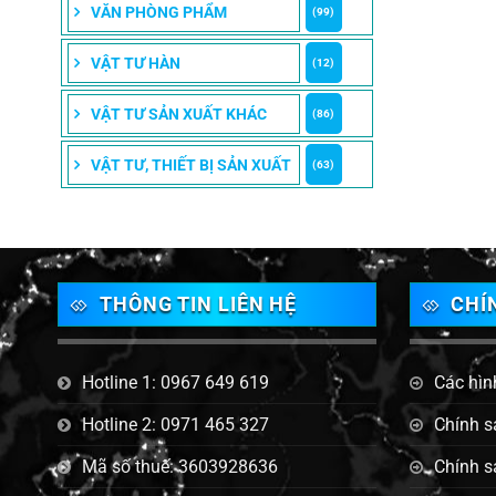
VĂN PHÒNG PHẨM
(99)
VẬT TƯ HÀN
(12)
VẬT TƯ SẢN XUẤT KHÁC
(86)
VẬT TƯ, THIẾT BỊ SẢN XUẤT
(63)
THÔNG TIN LIÊN HỆ
CHÍ
Hotline 1: 0967 649 619
Các hìn
Hotline 2: 0971 465 327
Chính s
Mã số thuế: 3603928636
Chính s