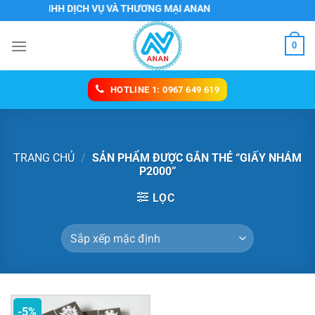
Chuyển
G TY TNHH DỊCH VỤ VÀ THƯƠNG MẠI ANAN
đến
nội
0
dung
HOTLINE 1: 0967 649 619
TRANG CHỦ
/
SẢN PHẨM ĐƯỢC GẮN THẺ “GIẤY NHÁM
P2000”
LỌC
-5%