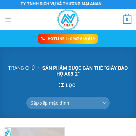
Chuyển
CÔNG TY TNHH DỊCH VỤ VÀ THƯƠNG MẠI ANAN
đến
nội
0
dung
HOTLINE 1: 0967 649 619
TRANG CHỦ
/
SẢN PHẨM ĐƯỢC GẮN THẺ “GIÀY BẢO
HỘ A08-2”
LỌC