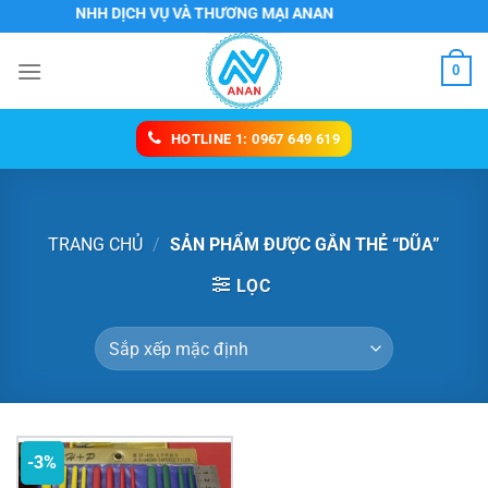
Chuyển
NG TY TNHH DỊCH VỤ VÀ THƯƠNG MẠI ANAN
đến
nội
0
dung
HOTLINE 1: 0967 649 619
TRANG CHỦ
/
SẢN PHẨM ĐƯỢC GẮN THẺ “DŨA”
LỌC
-3%