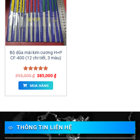
Bộ dũa mài kim cương H+P
CF-400 (12 chi tiết, 3 màu)
Giá
Giá
395,000
Được xếp
₫
385,000
₫
gốc
hiện
hạng
5.00
là:
tại
5 sao
MUA HÀNG
395,000 ₫.
là:
385,000 ₫.
THÔNG TIN LIÊN HỆ