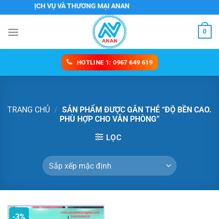
Chuyển
 TNHH DỊCH VỤ VÀ THƯƠNG MẠI ANAN
đến
nội
0
dung
HOTLINE 1: 0967 649 619
TRANG CHỦ
/
SẢN PHẨM ĐƯỢC GẮN THẺ “ĐỘ BỀN CAO.
PHÙ HỢP CHO VĂN PHÒNG”
LỌC
-3%