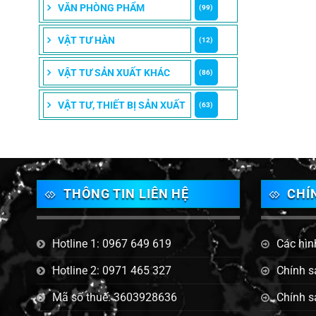
VĂN PHÒNG PHẨM
(99)
VẬT TƯ HÀN
(12)
VẬT TƯ SẢN XUẤT KHÁC
(86)
VẬT TƯ, THIẾT BỊ SẢN XUẤT
(63)
THÔNG TIN LIÊN HỆ
CHÍ
Hotline 1: 0967 649 619
Các hìn
Hotline 2: 0971 465 327
Chính s
Mã số thuế: 3603928636
Chính s