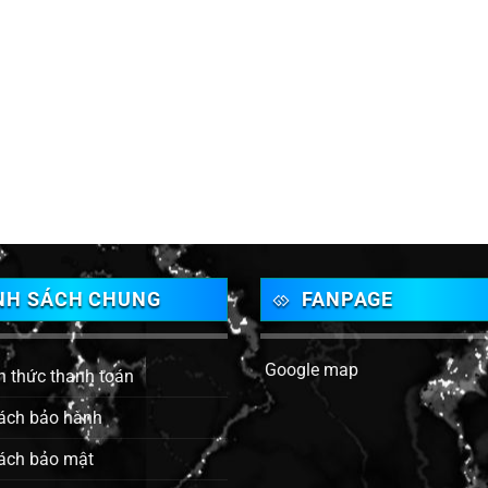
NH SÁCH CHUNG
FANPAGE
Google map
h thức thanh toán
ách bảo hành
ách bảo mật