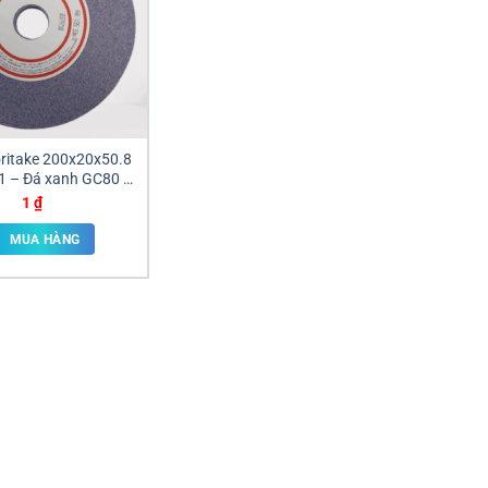
ritake 200x20x50.8
 – Đá xanh GC80 &
á cam A46
1
₫
MUA HÀNG