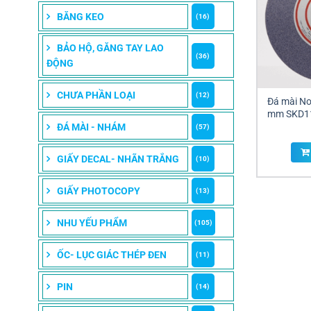
BĂNG KEO
(16)
BẢO HỘ, GĂNG TAY LAO
(36)
ĐỘNG
CHƯA PHẦN LOẠI
(12)
Đá mài No
mm SKD11
Đ
ĐÁ MÀI - NHÁM
(57)
GIẤY DECAL- NHÃN TRẮNG
(10)
GIẤY PHOTOCOPY
(13)
NHU YẾU PHẨM
(105)
ỐC- LỤC GIÁC THÉP ĐEN
(11)
PIN
(14)