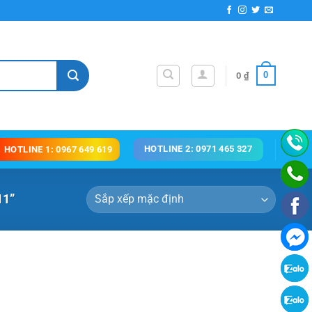
0
0
₫
HOTLINE 2: 0971 465 327
HOTLINE 1: 0967 649 619
11”