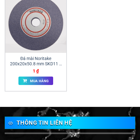
Đá mài Noritake
200x20x50.8 mm SKD11 –
Đá xanh GC80 & Đá cam
1
₫
A46
MUA HÀNG
THÔNG TIN LIÊN HỆ