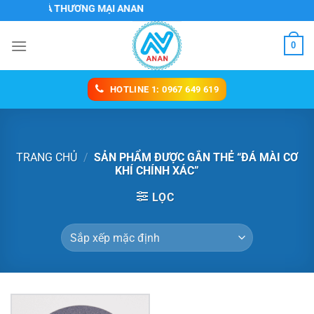
Chuyển
CH VỤ VÀ THƯƠNG MẠI ANAN
đến
nội
0
dung
HOTLINE 1: 0967 649 619
TRANG CHỦ
/
SẢN PHẨM ĐƯỢC GẮN THẺ “ĐÁ MÀI CƠ
KHÍ CHÍNH XÁC”
LỌC