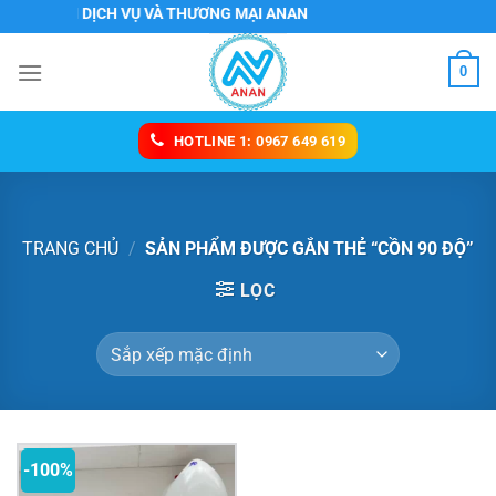
Chuyển
Y TNHH DỊCH VỤ VÀ THƯƠNG MẠI ANAN
đến
nội
0
dung
HOTLINE 1: 0967 649 619
TRANG CHỦ
/
SẢN PHẨM ĐƯỢC GẮN THẺ “CỒN 90 ĐỘ”
LỌC
-100%