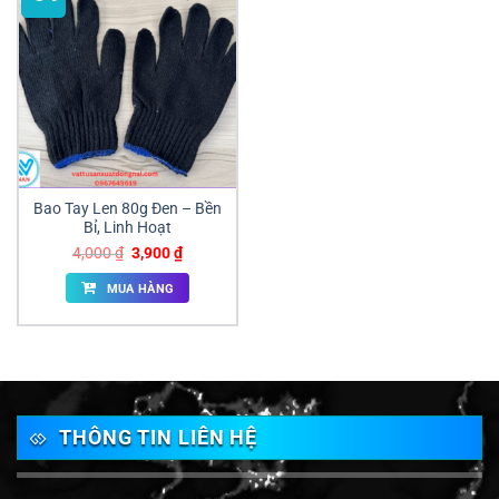
Bao Tay Len 80g Đen – Bền
Bỉ, Linh Hoạt
Giá
Giá
4,000
₫
3,900
₫
gốc
hiện
là:
tại
MUA HÀNG
4,000 ₫.
là:
3,900 ₫.
THÔNG TIN LIÊN HỆ