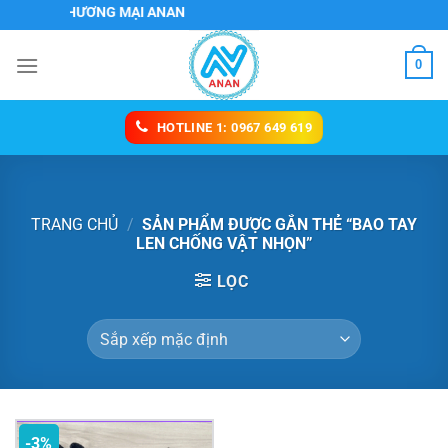
Chuyển
 VỤ VÀ THƯƠNG MẠI ANAN
đến
nội
0
dung
HOTLINE 1: 0967 649 619
TRANG CHỦ
/
SẢN PHẨM ĐƯỢC GẮN THẺ “BAO TAY
LEN CHỐNG VẬT NHỌN”
LỌC
-3%