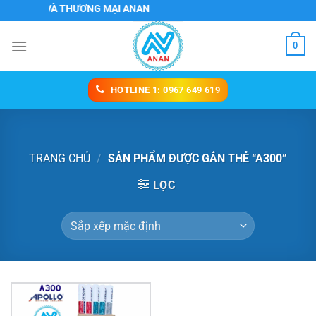
Chuyển
ỊCH VỤ VÀ THƯƠNG MẠI ANAN
đến
nội
0
dung
HOTLINE 1: 0967 649 619
TRANG CHỦ
/
SẢN PHẨM ĐƯỢC GẮN THẺ “A300”
LỌC