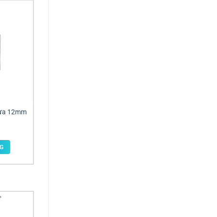
hựa 12mm
G