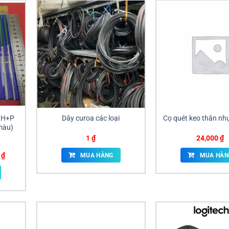
g H+P
Dây curoa các loại
Cọ quét keo thân n
 màu)
1
₫
24,000
₫
Giá
0
₫
MUA HÀNG
MUA HÀN
hiện
tại
₫.
là:
385,000 ₫.