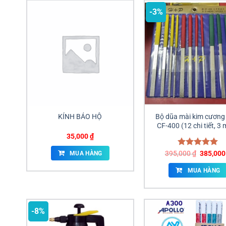
-3%
KÍNH BẢO HỘ
Bộ dũa mài kim cươn
CF-400 (12 chi tiết, 3
35,000
₫
Giá
395,000
Được xếp
₫
385,00
MUA HÀNG
gốc
hạng
5.00
là:
5 sao
MUA HÀNG
395,000 
-8%