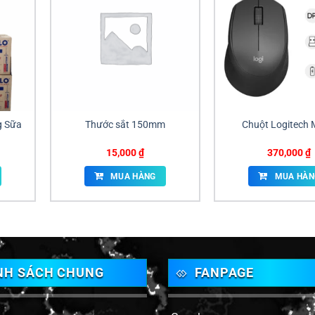
g Sữa
Thước sắt 150mm
Chuột Logitech
15,000
₫
370,000
₫
MUA HÀNG
MUA HÀN
NH SÁCH CHUNG
FANPAGE