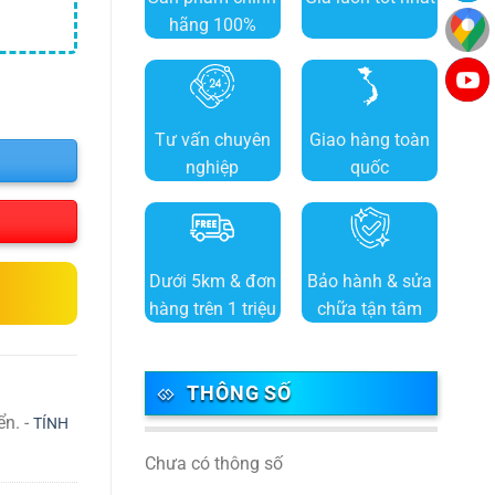
hãng 100%
Tư vấn chuyên
Giao hàng toàn
nghiệp
quốc
Dưới 5km & đơn
Bảo hành & sửa
hàng trên 1 triệu
chữa tận tâm
THÔNG SỐ
ển. -
TÍNH
Chưa có thông số