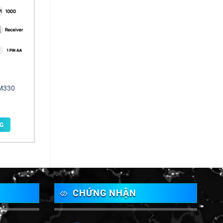
 M330
G
CHỨNG NHẬN