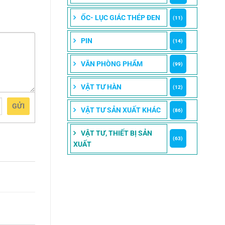
ỐC- LỤC GIÁC THÉP ĐEN
(11)
PIN
(14)
VĂN PHÒNG PHẨM
(99)
VẬT TƯ HÀN
(12)
GỬI
VẬT TƯ SẢN XUẤT KHÁC
(86)
VẬT TƯ, THIẾT BỊ SẢN
(63)
XUẤT