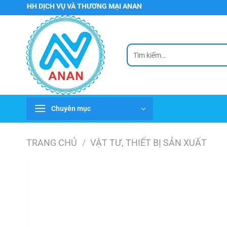
Chuyển
HH DỊCH VỤ VÀ THƯƠNG MẠI ANAN
đến
nội
dung
Tìm
kiếm:
Chuyên mục
TRANG CHỦ
/
VẬT TƯ, THIẾT BỊ SẢN XUẤT