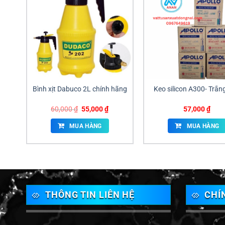
Bình xịt Dabuco 2L chính hãng
Keo silicon A300- Trắn
Giá
Giá
60,000
₫
55,000
₫
57,000
₫
gốc
hiện
là:
tại
MUA HÀNG
MUA HÀNG
60,000 ₫.
là:
55,000 ₫.
THÔNG TIN LIÊN HỆ
CHÍ