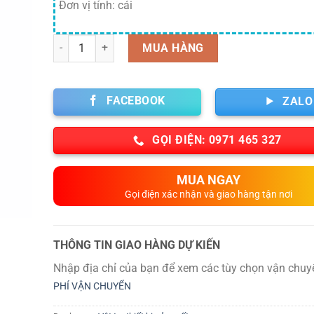
Đơn vị tính: cái
Số lượng
MUA HÀNG
FACEBOOK
ZALO
GỌI ĐIỆN: 0971 465 327
MUA NGAY
Gọi điện xác nhận và giao hàng tận nơi
THÔNG TIN GIAO HÀNG DỰ KIẾN
Nhập địa chỉ của bạn để xem các tùy chọn vận chuy
PHÍ VẬN CHUYỂN