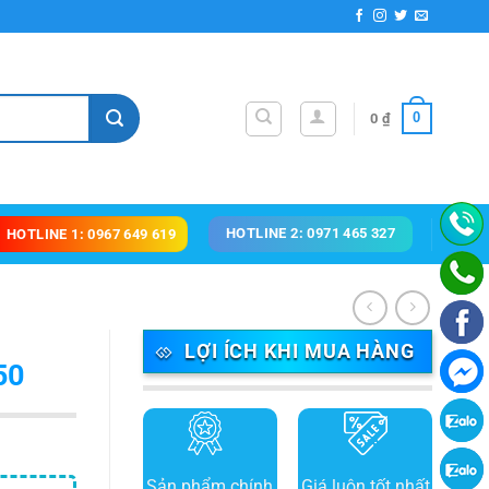
0
0
₫
HOTLINE 2: 0971 465 327
HOTLINE 1: 0967 649 619
LỢI ÍCH KHI MUA HÀNG
50
Sản phẩm chính
Giá luôn tốt nhất