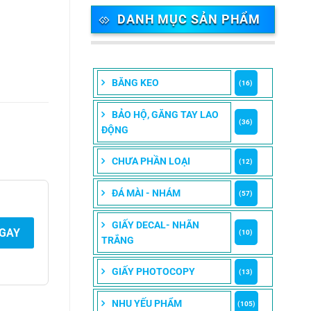
DANH MỤC SẢN PHẨM
BĂNG KEO
(16)
BẢO HỘ, GĂNG TAY LAO
(36)
ĐỘNG
CHƯA PHẦN LOẠI
(12)
ĐÁ MÀI - NHÁM
(57)
GIẤY DECAL- NHÃN
NGAY
(10)
TRẮNG
GIẤY PHOTOCOPY
(13)
NHU YẾU PHẨM
(105)