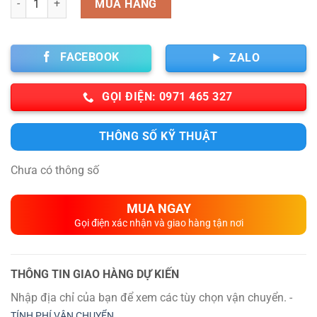
MUA HÀNG
FACEBOOK
ZALO
GỌI ĐIỆN: 0971 465 327
THÔNG SỐ KỸ THUẬT
Chưa có thông số
MUA NGAY
Gọi điện xác nhận và giao hàng tận nơi
THÔNG TIN GIAO HÀNG DỰ KIẾN
Nhập địa chỉ của bạn để xem các tùy chọn vận chuyển. -
TÍNH PHÍ VẬN CHUYỂN