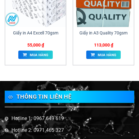
Giấy in A4 Excell 70gsm
Giấy in A3 Quality 70gsm
55,000
₫
113,000
₫
MUA HÀNG
MUA HÀNG
THÔNG TIN LIÊN HỆ
Hotline 1: 0967 649 619
Hotline 2: 0971 465 327