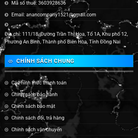
Mã số thuế: 3603928636
Email: anancompany1521@gmail.com
Địa chỉ: 111/18, Đường Trần Thị Hoa, Tổ 1A, Khu phố 12,
Phường An Bình, Thành phố Biên Hòa, Tỉnh Đồng Nai
CHÍNH SÁCH CHUNG
Các hình thức thanh toán
Chính sách bảo hành
Chính sách bảo mật
Chính sách đổi, trả hàng
Chính sách vận chuyển