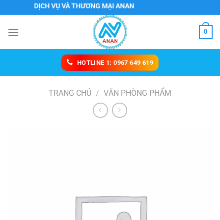
Chuyển
NHH DỊCH VỤ VÀ THƯƠNG MẠI ANAN
đến
nội
0
dung
HOTLINE 1: 0967 649 619
TRANG CHỦ
/
VĂN PHÒNG PHẨM