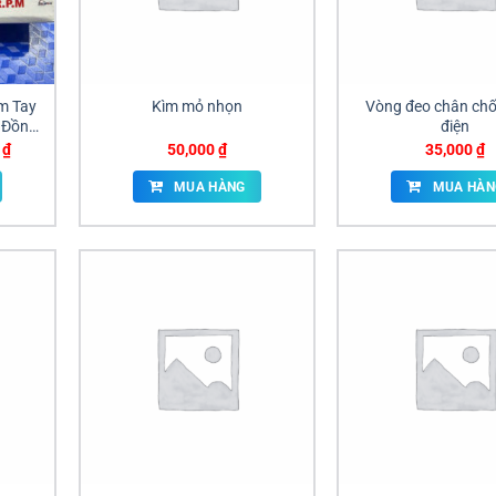
m Tay
Kìm mỏ nhọn
Vòng đeo chân chố
i Đồng
điện
Giá
0
₫
50,000
₫
35,000
₫
hiện
tại
MUA HÀNG
MUA HÀN
₫.
là:
300,000 ₫.