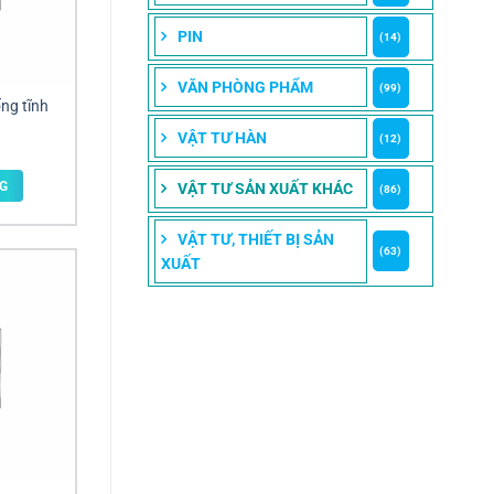
PIN
(14)
VĂN PHÒNG PHẨM
(99)
ng tĩnh
VẬT TƯ HÀN
(12)
G
VẬT TƯ SẢN XUẤT KHÁC
(86)
VẬT TƯ, THIẾT BỊ SẢN
(63)
XUẤT