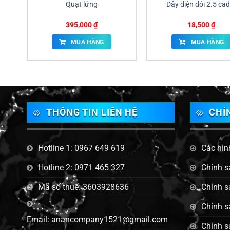
Quạt lửng
Dây điện đôi 2.5 cad
395,000
₫
18,500
₫
MUA HÀNG
MUA HÀNG
THÔNG TIN LIÊN HỆ
CHÍ
Hotline 1: 0967 649 619
Các hìn
Hotline 2: 0971 465 327
Chính s
Mã số thuế: 3603928636
Chính s
Chính s
Email: anancompany1521@gmail.com
Chính s