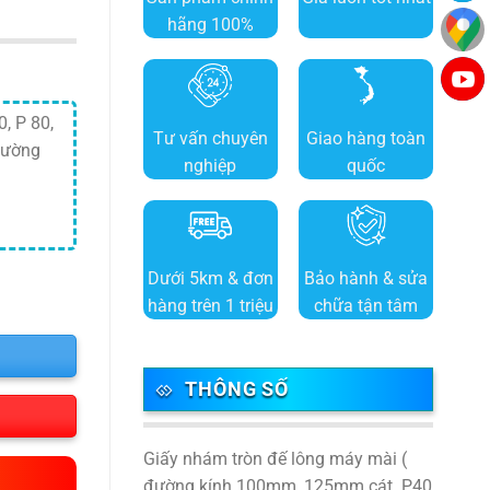
hãng 100%
, P 80,
Tư vấn chuyên
Giao hàng toàn
Đường
nghiệp
quốc
Dưới 5km & đơn
Bảo hành & sửa
hàng trên 1 triệu
chữa tận tâm
THÔNG SỐ
Giấy nhám tròn đế lông máy mài (
đường kính 100mm, 125mm cát P40