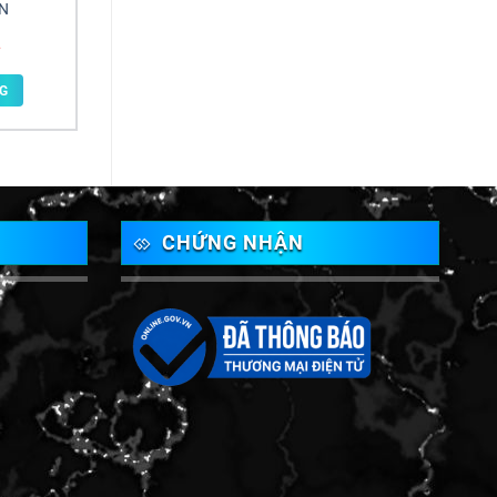
CN
G
CHỨNG NHẬN