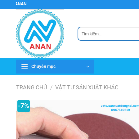
Chuyển
ANAN
đến
nội
dung
Tìm
kiếm:
Chuyên mục
TRANG CHỦ
/
VẬT TƯ SẢN XUẤT KHÁC
-7%