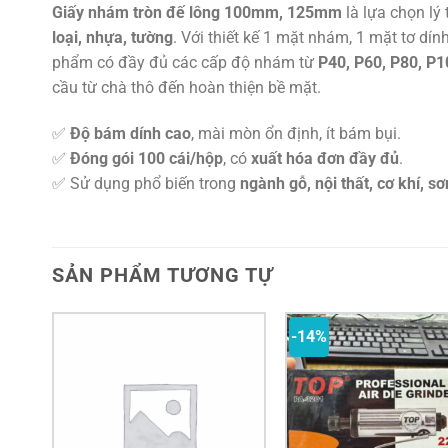
Giấy nhám tròn đế lông 100mm, 125mm
là lựa chọn lý
loại, nhựa, tường
. Với thiết kế 1 mặt nhám, 1 mặt tơ dí
phẩm có đầy đủ các cấp độ nhám từ
P40, P60, P80, P1
cầu từ chà thô đến hoàn thiện bề mặt.
✅
Độ bám dính cao
, mài mòn ổn định, ít bám bụi.
✅
Đóng gói 100 cái/hộp
, có
xuất hóa đơn đầy đủ
.
✅ Sử dụng phổ biến trong
ngành gỗ, nội thất, cơ khí, s
SẢN PHẨM TƯƠNG TỰ
-14%