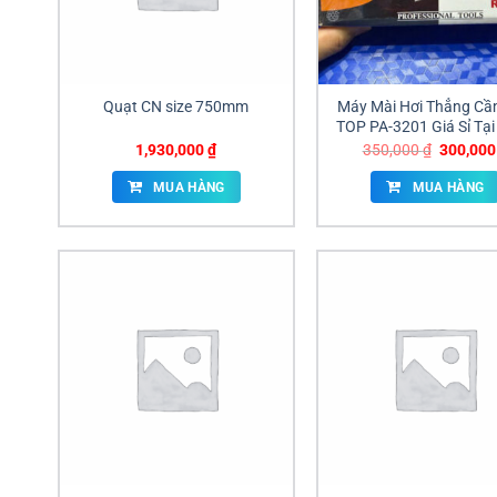
Quạt CN size 750mm
Máy Mài Hơi Thẳng Cầ
TOP PA-3201 Giá Sỉ Tạ
Nai
Giá
1,930,000
₫
350,000
₫
300,00
gốc
là:
MUA HÀNG
MUA HÀNG
350,000 