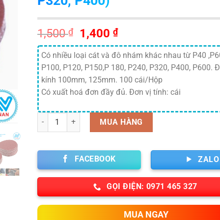
P320, P400)
Giá
Giá
1,500
₫
1,400
₫
gốc
hiện
là:
tại
Có nhiều loại cát và đô nhám khác nhau từ P40 ,P60
1,500 ₫.
là:
P100, P120, P150,P 180, P240, P320, P400, P600. 
1,400 ₫.
kính 100mm, 125mm. 100 cái/Hộp
Có xuất hoá đơn đầy đủ. Đơn vị tính: cái
Số lượng
MUA HÀNG
FACEBOOK
ZALO
GỌI ĐIỆN: 0971 465 327
MUA NGAY