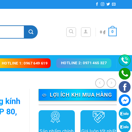
0
0
₫
HOTLINE 2: 0971 465 327
HOTLINE 1: 0967 649 619
LỢI ÍCH KHI MUA HÀNG
g kính
P 80,
,
Sản phẩm chính
Giá luôn tốt nhất