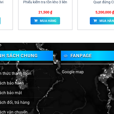
ivi
Phiếu kiểm tra tồn kho 3 liên
Quạt đứng 
21,500
₫
5,200,000
₫
MUA HÀNG
MUA HÀN
NH SÁCH CHUNG
FANPAGE
Google map
h thức thanh toán
ách bảo hành
ách bảo mật
ách đổi, trả hàng
ách vận chuyển