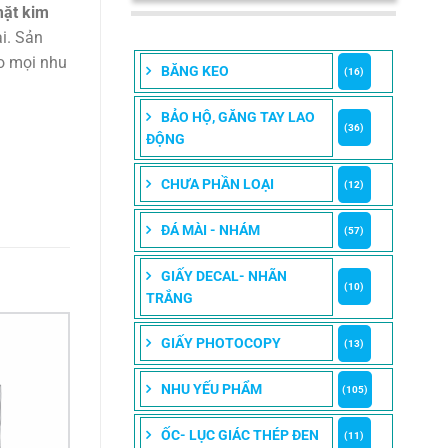
mặt kim
i. Sản
o mọi nhu
BĂNG KEO
(16)
BẢO HỘ, GĂNG TAY LAO
(36)
ĐỘNG
CHƯA PHẦN LOẠI
(12)
ĐÁ MÀI - NHÁM
(57)
GIẤY DECAL- NHÃN
(10)
TRẮNG
GIẤY PHOTOCOPY
(13)
NHU YẾU PHẨM
(105)
ỐC- LỤC GIÁC THÉP ĐEN
(11)