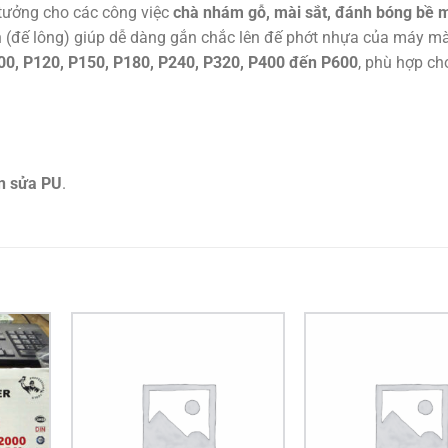
 tưởng cho các công việc
chà nhám gỗ, mài sắt, đánh bóng bề 
nh (đế lông) giúp dễ dàng gắn chắc lên đế phớt nhựa của máy mà
00, P120, P150, P180, P240, P320, P400 đến P600
, phù hợp ch
ơn sửa PU
.