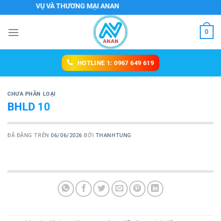
Chuyển
HH DỊCH VỤ VÀ THƯƠNG MẠI ANAN
đến
nội
0
dung
HOTLINE 1: 0967 649 619
CHƯA PHẦN LOẠI
BHLD 10
ĐÃ ĐĂNG TRÊN
06/06/2026
BỞI
THANHTUNG