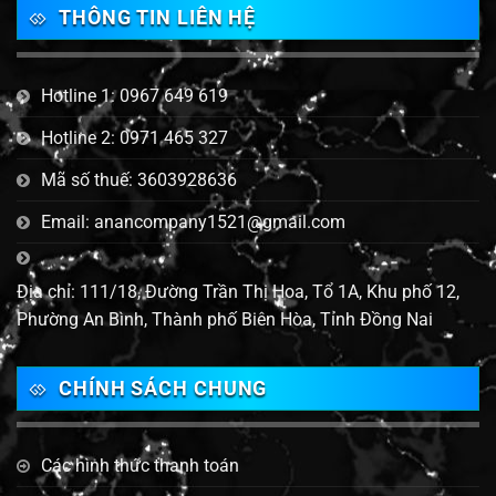
THÔNG TIN LIÊN HỆ
Hotline 1: 0967 649 619
Hotline 2: 0971 465 327
Mã số thuế: 3603928636
Email: anancompany1521@gmail.com
Địa chỉ: 111/18, Đường Trần Thị Hoa, Tổ 1A, Khu phố 12,
Phường An Bình, Thành phố Biên Hòa, Tỉnh Đồng Nai
CHÍNH SÁCH CHUNG
Các hình thức thanh toán