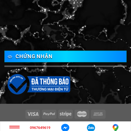
CHỨNG NHẬN
Copyright 2026 ©
Vật tư sản xuất Đồng Nai
0967649619